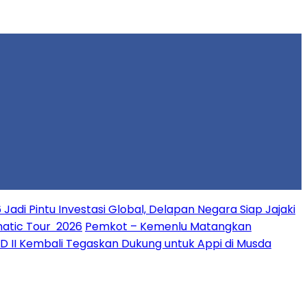
 Jadi Pintu Investasi Global, Delapan Negara Siap Jajaki
matic Tour 2026
Pemkot – Kemenlu Matangkan
PD II Kembali Tegaskan Dukung untuk Appi di Musda