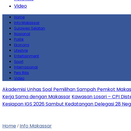
Video
Home
Info Makassar
Sulawesi Selatan
Nasional
Politik
Ekonomi
Lifestyle
Entertainment
Sport
Internasional
Pers Rilis
Video
Akademisi Unhas Soal Pemilihan Sampah Pemkot Makass
Kerja Sama dengan Makassar
Kawasan Losari – CPI Dist
Kesiapan IGS 2026 Sambut Kedatangan Delegasi 28 Neg
Home
Info Makassar
/