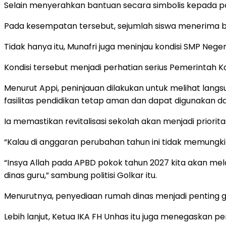
Selain menyerahkan bantuan secara simbolis kepada para
Pada kesempatan tersebut, sejumlah siswa menerima 
Tidak hanya itu, Munafri juga meninjau kondisi SMP Neg
Kondisi tersebut menjadi perhatian serius Pemerintah 
Menurut Appi, peninjauan dilakukan untuk melihat lang
fasilitas pendidikan tetap aman dan dapat digunakan d
Ia memastikan revitalisasi sekolah akan menjadi prio
“Kalau di anggaran perubahan tahun ini tidak memung
“Insya Allah pada APBD pokok tahun 2027 kita akan mel
dinas guru,” sambung politisi Golkar itu.
Menurutnya, penyediaan rumah dinas menjadi penting g
Lebih lanjut, Ketua IKA FH Unhas itu juga menegaskan pe