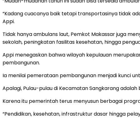
“Mudah-mudahan tahun ini sudah bisa tersedia ambulans 
“Kadang cuacanya baik tetapi transportasinya tidak ada
Appi.
Tidak hanya ambulans laut, Pemkot Makassar juga meny
sekolah, peningkatan fasilitas kesehatan, hingga pengu
Appi menegaskan bahwa wilayah kepulauan merupakan 
pembangunan.
Ia menilai pemerataan pembangunan menjadi kunci unt
Apalagi, Pulau-pulau di Kecamatan Sangkarang adalah 
Karena itu pemerintah terus menyusun berbagai progr
“Pendidikan, kesehatan, infrastruktur dasar hingga pelay