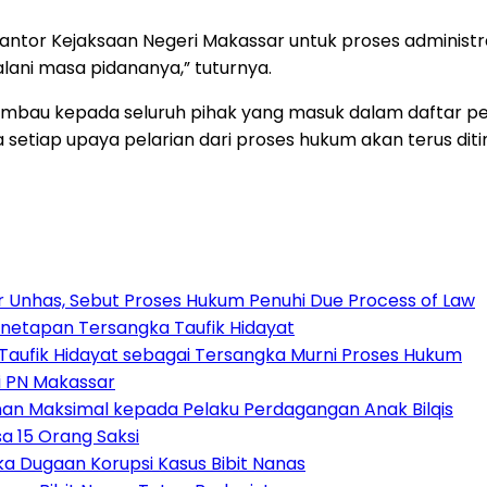
Kantor Kejaksaan Negeri Makassar untuk proses administ
ani masa pidananya,” tuturnya.
imbau kepada seluruh pihak yang masuk dalam daftar p
tiap upaya pelarian dari proses hukum akan terus ditind
ar Unhas, Sebut Proses Hukum Penuhi Due Process of Law
enetapan Tersangka Taufik Hidayat
n Taufik Hidayat sebagai Tersangka Murni Proses Hukum
di PN Makassar
man Maksimal kepada Pelaku Perdagangan Anak Bilqis
a 15 Orang Saksi
ka Dugaan Korupsi Kasus Bibit Nanas