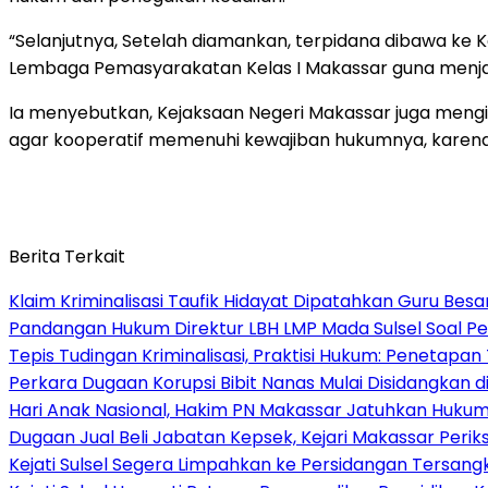
“Selanjutnya, Setelah diamankan, terpidana dibawa ke 
Lembaga Pemasyarakatan Kelas I Makassar guna menjal
Ia menyebutkan, Kejaksaan Negeri Makassar juga meng
agar kooperatif memenuhi kewajiban hukumnya, karena se
Berita Terkait
Klaim Kriminalisasi Taufik Hidayat Dipatahkan Guru Bes
Pandangan Hukum Direktur LBH LMP Mada Sulsel Soal P
Tepis Tudingan Kriminalisasi, Praktisi Hukum: Penetapa
Perkara Dugaan Korupsi Bibit Nanas Mulai Disidangkan 
Hari Anak Nasional, Hakim PN Makassar Jatuhkan Huku
Dugaan Jual Beli Jabatan Kepsek, Kejari Makassar Periks
Kejati Sulsel Segera Limpahkan ke Persidangan Tersang