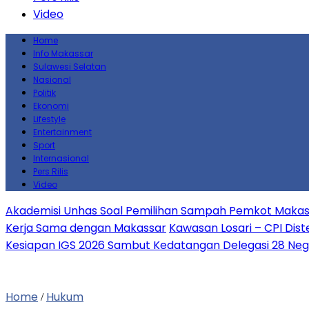
Video
Home
Info Makassar
Sulawesi Selatan
Nasional
Politik
Ekonomi
Lifestyle
Entertainment
Sport
Internasional
Pers Rilis
Video
Akademisi Unhas Soal Pemilihan Sampah Pemkot Makass
Kerja Sama dengan Makassar
Kawasan Losari – CPI Dist
Kesiapan IGS 2026 Sambut Kedatangan Delegasi 28 Neg
Home
Hukum
/