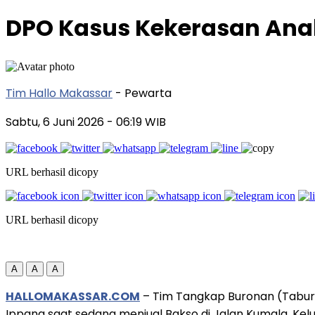
DPO Kasus Kekerasan Ana
Tim Hallo Makassar
- Pewarta
Sabtu, 6 Juni 2026
- 06:19 WIB
URL berhasil dicopy
URL berhasil dicopy
A
A
A
HALLOMAKASSAR.COM
– Tim Tangkap Buronan (Tabur) 
Ippang saat sedang menjual Bakso di Jalan Kumala, Ke