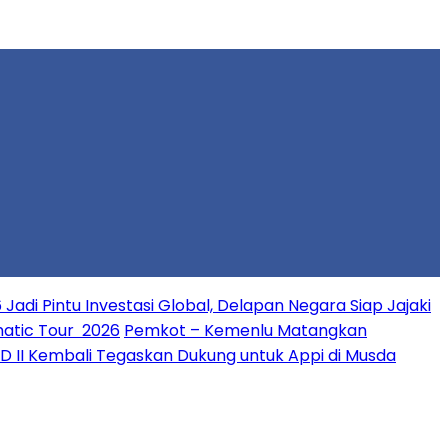
 Jadi Pintu Investasi Global, Delapan Negara Siap Jajaki
matic Tour 2026
Pemkot – Kemenlu Matangkan
PD II Kembali Tegaskan Dukung untuk Appi di Musda