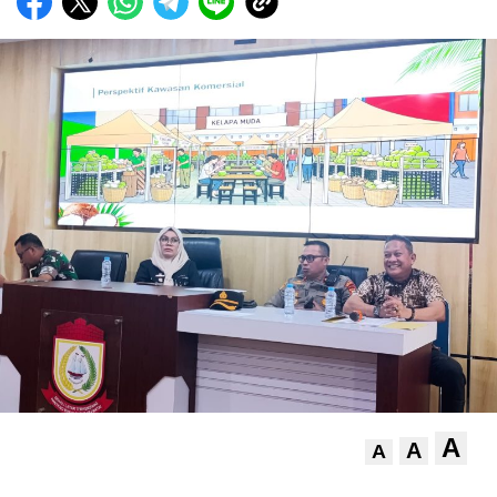
A
A
A