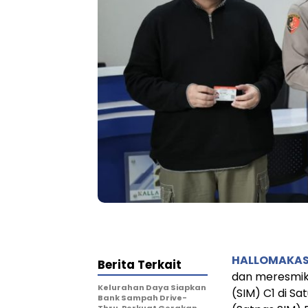
HALLOMAKA
Berita Terkait
dan meresmik
Kelurahan Daya Siapkan
(SIM) C1 di S
Bank Sampah Drive-