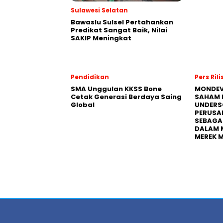
Sulawesi Selatan
Bawaslu Sulsel Pertahankan
Predikat Sangat Baik, Nilai
SAKIP Meningkat
Pendidikan
Pers Rili
SMA Unggulan KKSS Bone
MONDEV
Cetak Generasi Berdaya Saing
SAHAM 
Global
UNDERS
PERUSA
SEBAGA
DALAM 
MEREK 