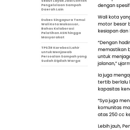
Sebut Layak Jadi Contoh
dengan spesif
Pengelolaan Sampah
Daerah Lain
Wali kota yan
Dubes Singapura Temui
motor besar 
Wali Kota Makassar,
Bahas Kolaborasi
kesiapan dan 
Pelatihan ASN hingga
Masyarakat
“Dengan hadir
TPS3R Karebosi Lahir
memastikan ba
untuk Menjawab
untuk menjaga 
Persoalan Sampah yang
Sudah Dipilah Warga
jalanan,” ujarn
Ia juga menga
tertib berlal
kapasitas ken
“Sya juga me
komunitas mot
atas 250 cc k
Lebih jauh, P