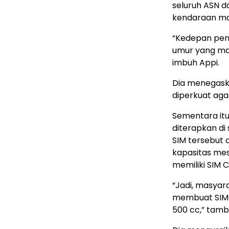
seluruh ASN da
kendaraan ma
“Kedepan pen
umur yang ma
imbuh Appi.
Dia menegask
diperkuat agar
Sementara itu
diterapkan di 
SIM tersebut
kapasitas mes
memiliki SIM C
“Jadi, masyar
membuat SIM C
500 cc,” tam