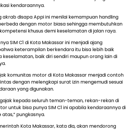
ikasi kendaraannya.
g akrab disapa Appi ini menilai kemampuan handling
berbeda dengan motor biasa sehingga membutuhkan
kompetensi khusus demi keselamatan di jalan raya.
nya SIM C1 di Kota Makassar ini menjadi ajang
hwa keterampilan berkendara itu bisa lebih baik
keselamatan, baik diri sendiri maupun orang lain di
ya.
jak komunitas motor di Kota Makassar menjadi contoh
u lintas dengan melengkapi surat izin mengemudi sesuai
daraan yang digunakan.
ngajak kepada seluruh teman-teman, rekan-rekan di
or untuk bisa punya SIM C1 ini apabila kendaraannya di
e atas,” pungkasnya.
emerintah Kota Makassar, kata dia, akan mendorong