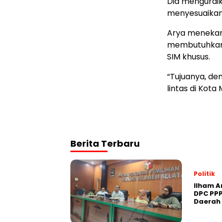
Dia mengurai
menyesuaikan 
Arya menekan
membutuhkan k
SIM khusus.
“Tujuanya, de
lintas di Kota
Berita Terbaru
Politik
Ilham A
DPC PPP
Daerah 