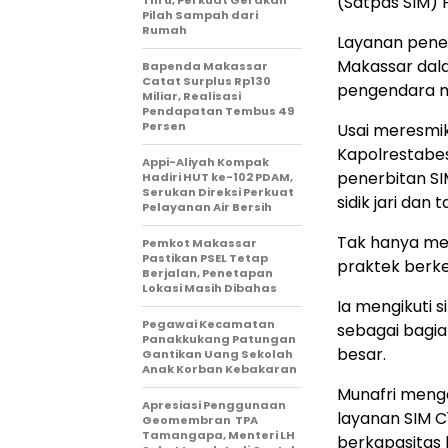
(Satpas SIM) 
Thru, Perkuat Gerakan
Pilah Sampah dari
Rumah
Layanan pener
Makassar dal
Bapenda Makassar
Catat Surplus Rp130
pengendara m
Miliar, Realisasi
Pendapatan Tembus 49
Persen
Usai meresmik
Kapolrestabes
Appi-Aliyah Kompak
penerbitan SIM
Hadiri HUT ke-102 PDAM,
Serukan Direksi Perkuat
sidik jari dan 
Pelayanan Air Bersih
Tak hanya men
Pemkot Makassar
Pastikan PSEL Tetap
praktek berk
Berjalan, Penetapan
Lokasi Masih Dibahas
Ia mengikuti 
Pegawai Kecamatan
sebagai bagia
Panakkukang Patungan
besar.
Gantikan Uang Sekolah
Anak Korban Kebakaran
Munafri meng
Apresiasi Penggunaan
layanan SIM 
Geomembran TPA
Tamangapa, Menteri LH
berkapasitas 