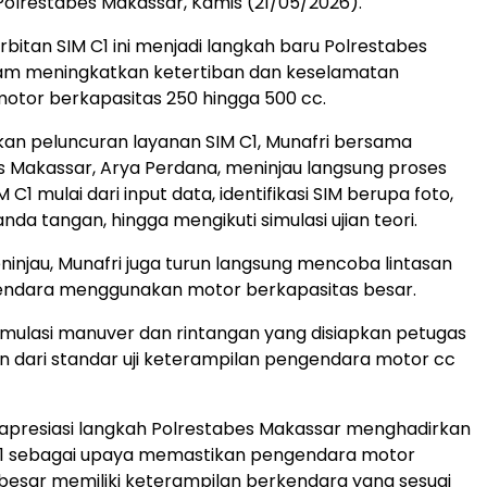
Polrestabes Makassar, Kamis (21/05/2026).
bitan SIM C1 ini menjadi langkah baru Polrestabes
am meningkatkan ketertiban dan keselamatan
otor berkapasitas 250 hingga 500 cc.
an peluncuran layanan SIM C1, Munafri bersama
 Makassar, Arya Perdana, meninjau langsung proses
 C1 mulai dari input data, identifikasi SIM berupa foto,
tanda tangan, hingga mengikuti simulasi ujian teori.
injau, Munafri juga turun langsung mencoba lintasan
endara menggunakan motor berkapasitas besar.
simulasi manuver dan rintangan yang disiapkan petugas
n dari standar uji keterampilan pengendara motor cc
apresiasi langkah Polrestabes Makassar menghadirkan
C1 sebagai upaya memastikan pengendara motor
besar memiliki keterampilan berkendara yang sesuai