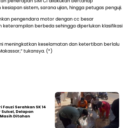
kan penerapan SIM C1 dilakukan bertahap
kesiapan sistem, sarana ujian, hingga petugas penguji.
kan pengendara motor dengan cc besar
eterampilan berbeda sehingga diperlukan klasifikasi
mi meningkatkan keselamatan dan ketertiban berlalu
 Makassar,” tukansya. (*)
ri Fauzi Serahkan SK 14
 Sulsel, Delapan
Masih Ditahan