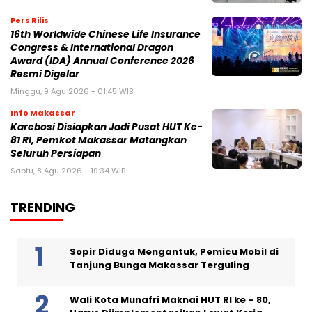
Pers Rilis
16th Worldwide Chinese Life Insurance
Congress & International Dragon
Award (IDA) Annual Conference 2026
Resmi Digelar
Minggu, 9 Agu 2026 - 01:45 WIB
Info Makassar
Karebosi Disiapkan Jadi Pusat HUT Ke-
81 RI, Pemkot Makassar Matangkan
Seluruh Persiapan
Sabtu, 8 Agu 2026 - 19:34 WIB
TRENDING
Sopir Diduga Mengantuk, Pemicu Mobil di
Tanjung Bunga Makassar Terguling
Wali Kota Munafri Maknai HUT RI ke – 80,