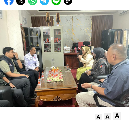
A
A
A