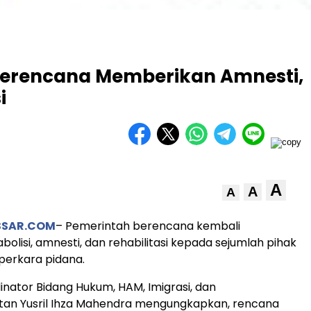
Berencana Memberikan Amnesti,
i
A
A
A
SSAR.COM
– Pemerintah berencana kembali
olisi, amnesti, dan rehabilitasi kepada sejumlah pihak
 perkara pidana.
inator Bidang Hukum, HAM, Imigrasi, dan
an Yusril Ihza Mahendra mengungkapkan, rencana