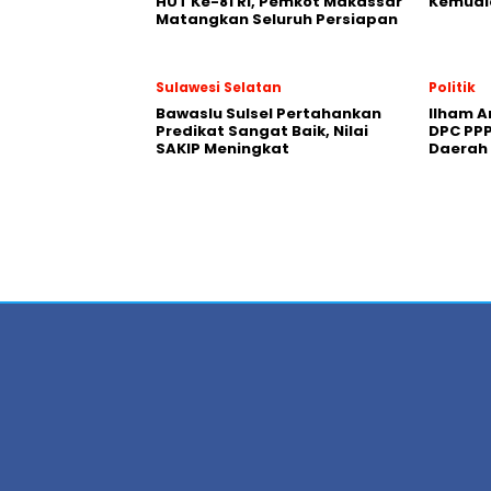
HUT Ke-81 RI, Pemkot Makassar
Kemudi
Matangkan Seluruh Persiapan
Sulawesi Selatan
Politik
Bawaslu Sulsel Pertahankan
Ilham A
Predikat Sangat Baik, Nilai
DPC PPP
SAKIP Meningkat
Daerah 