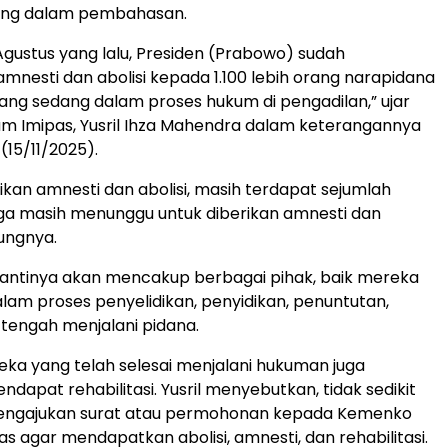
ang dalam pembahasan.
gustus yang lalu, Presiden (Prabowo) sudah
nesti dan abolisi kepada 1.100 lebih orang narapidana
ng sedang dalam proses hukum di pengadilan,” ujar
 Imipas, Yusril Ihza Mahendra dalam keterangannya
 (15/11/2025).
rikan amnesti dan abolisi, masih terdapat sejumlah
ga masih menunggu untuk diberikan amnesti dan
bungnya.
 nantinya akan mencakup berbagai pihak, baik mereka
lam proses penyelidikan, penyidikan, penuntutan,
tengah menjalani pidana.
ereka yang telah selesai menjalani hukuman juga
dapat rehabilitasi. Yusril menyebutkan, tidak sedikit
engajukan surat atau permohonan kepada Kemenko
 agar mendapatkan abolisi, amnesti, dan rehabilitasi.