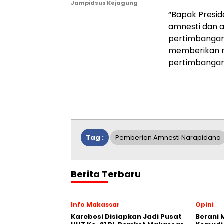
Jampidsus Kejagung
“Bapak Presid
amnesti dan a
pertimbangan
memberikan reh
pertimbangan 
Tag :
Pemberian Amnesti Narapidana
Berita Terbaru
Info Makassar
Opini
Karebosi Disiapkan Jadi Pusat
Berani 