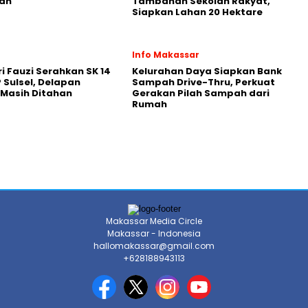
an
Tambahan Sekolah Rakyat,
Siapkan Lahan 20 Hektare
Info Makassar
ri Fauzi Serahkan SK 14
Kelurahan Daya Siapkan Bank
 Sulsel, Delapan
Sampah Drive-Thru, Perkuat
Masih Ditahan
Gerakan Pilah Sampah dari
Rumah
Makassar Media Circle
Makassar - Indonesia
hallomakassar@gmail.com
+628188943113