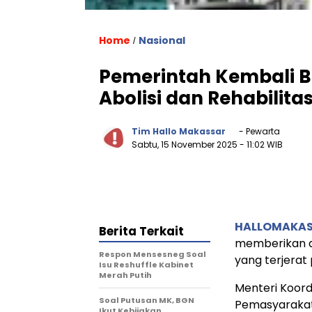
Home
Nasional
/
Pemerintah Kembali 
Abolisi dan Rehabilitas
Tim Hallo Makassar
- Pewarta
Sabtu, 15 November 2025
- 11:02 WIB
HALLOMAKA
Berita Terkait
memberikan ab
Respon Mensesneg Soal
yang terjerat
Isu Reshuffle Kabinet
Merah Putih
Menteri Koord
Soal Putusan MK, BGN
Pemasyarakat
Ikut Kebijakan