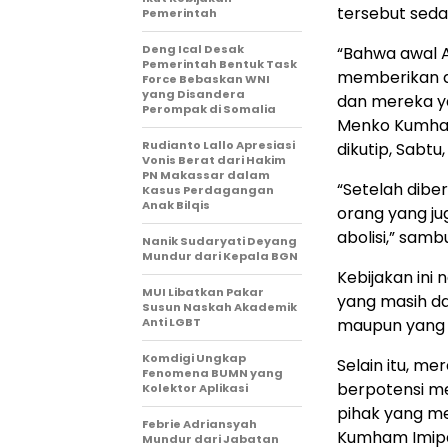
tersebut sed
Pemerintah
Deng Ical Desak
“Bahwa awal A
Pemerintah Bentuk Task
memberikan am
Force Bebaskan WNI
yang Disandera
dan mereka ya
Perompak di Somalia
Menko Kumham
Rudianto Lallo Apresiasi
dikutip, Sabtu,
Vonis Berat dari Hakim
PN Makassar dalam
“Setelah dibe
Kasus Perdagangan
Anak Bilqis
orang yang ju
abolisi,” sam
Nanik Sudaryati Deyang
Mundur dari Kepala BGN
Kebijakan ini
MUI Libatkan Pakar
yang masih da
Susun Naskah Akademik
Anti LGBT
maupun yang 
Komdigi Ungkap
Selain itu, m
Fenomena BUMN yang
berpotensi men
Kolektor Aplikasi
pihak yang m
Febrie Adriansyah
Kumham Imipas
Mundur dari Jabatan