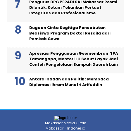
Pengurus DPC PERADI SAI Makassar Resmi
Dilantik, Ketum Tekankan Perkuat
Integritas dan Profesionalisme
Dugaan Cinta Segitiga Pencabutan
Beasiswa Program Doktor Rezqila dari
Pemkab Gowa
Apresiasi Penggunaan Geomembran TPA
Tamangapa, Menteri LH Sebut Layak Jadi
Contoh Pengelolaan Sampah Daerah Lain
Antara Ibadah dan Politik : Membaca
Diplomasi Ihram Munafri Arifuddin
Makassar Media Circle
Makassar - Indonesia