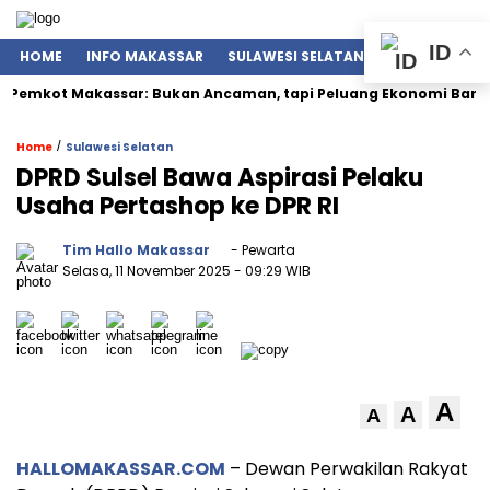
ID
HOME
INFO MAKASSAR
SULAWESI SELATAN
NASIONAL
Pemkot Makassar: Bukan Ancaman, tapi Peluang Ekonomi Baru
/
Home
Sulawesi Selatan
DPRD Sulsel Bawa Aspirasi Pelaku
Usaha Pertashop ke DPR RI
Tim Hallo Makassar
- Pewarta
Selasa, 11 November 2025
- 09:29 WIB
A
A
A
HALLOMAKASSAR.COM
– Dewan Perwakilan Rakyat