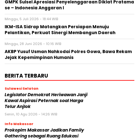
GMPK Sulsel Apresiasi Penyelenggaraan Diklat Pratama
se – Indonesia Anggaran I
Minggu, 5 Juli 2026 - 18:44 WIB
IKM-ISA Sidrap Matangkan Persiapan Menuju
Pelantikan, Perkuat Sinergi Membangun Daerah
Minggu, 28 Juni 2026 - 10:16 WIB
AKBP Yusuf Usman Nahkodai Polres Gowa, Bawa Rekam
Jejak Kepemimpinan Humanis
BERITA TERBARU
Sulawesi Selatan
Legislator Demokrat Heriwawan Janji
Kawal Aspirasi Peternak soal Harga
Telur Anjlok
Senin, 10 Agu 2026 - 14:26 WIB
Info Makassar
Prokopim Makassar Jadikan Family
Gathering sebagai Ruang Edukasi