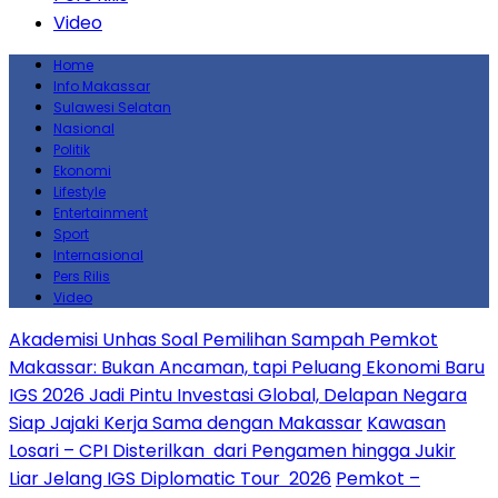
Video
Home
Info Makassar
Sulawesi Selatan
Nasional
Politik
Ekonomi
Lifestyle
Entertainment
Sport
Internasional
Pers Rilis
Video
Akademisi Unhas Soal Pemilihan Sampah Pemkot
Makassar: Bukan Ancaman, tapi Peluang Ekonomi Baru
IGS 2026 Jadi Pintu Investasi Global, Delapan Negara
Siap Jajaki Kerja Sama dengan Makassar
Kawasan
Losari – CPI Disterilkan dari Pengamen hingga Jukir
Liar Jelang IGS Diplomatic Tour 2026
Pemkot –