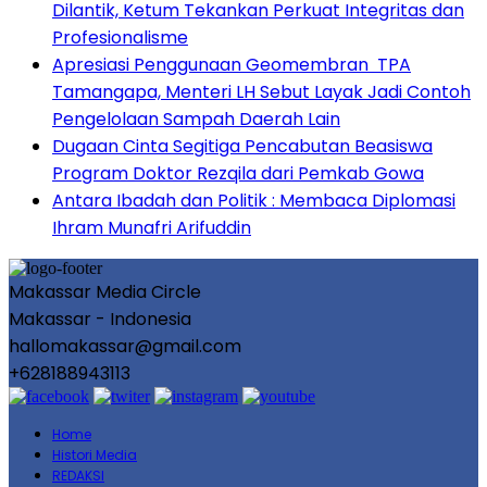
Dilantik, Ketum Tekankan Perkuat Integritas dan
Profesionalisme
Apresiasi Penggunaan Geomembran TPA
Tamangapa, Menteri LH Sebut Layak Jadi Contoh
Pengelolaan Sampah Daerah Lain
Dugaan Cinta Segitiga Pencabutan Beasiswa
Program Doktor Rezqila dari Pemkab Gowa
Antara Ibadah dan Politik : Membaca Diplomasi
Ihram Munafri Arifuddin
Makassar Media Circle
Makassar - Indonesia
hallomakassar@gmail.com
+628188943113
Home
Histori Media
REDAKSI