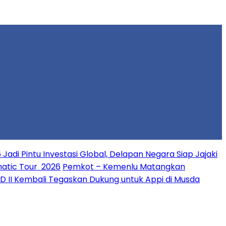
 Jadi Pintu Investasi Global, Delapan Negara Siap Jajaki
matic Tour 2026
Pemkot – Kemenlu Matangkan
PD II Kembali Tegaskan Dukung untuk Appi di Musda