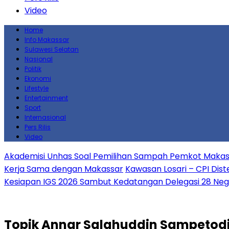
Video
Home
Info Makassar
Sulawesi Selatan
Nasional
Politik
Ekonomi
Lifestyle
Entertainment
Sport
Internasional
Pers Rilis
Video
Akademisi Unhas Soal Pemilihan Sampah Pemkot Makass
Kerja Sama dengan Makassar
Kawasan Losari – CPI Dist
Kesiapan IGS 2026 Sambut Kedatangan Delegasi 28 Neg
Topik
Annar Salahuddin Sampetod