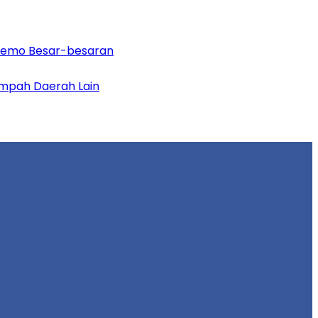
 Demo Besar-besaran
mpah Daerah Lain