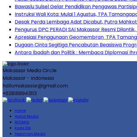
Bawaslu Sulsel Gelar Pendidikan Pengawas Partisi
Instruksi Wali Kota: Mulai 1 Agustus, TPA Tamang
Desak Perda Lembaga Adat Dicabut, Putra Mahkot
Pengurus DPC PERADI SAI Makassar Resmi Dilantik,
Apresiasi Penggunaan Geomembran TPA Tamangapa
Dugaan Cinta Segitiga Pencabutan Beasiswa Prog
Antara Ibadah dan Politik : Membaca Diplomasi Ihr
Makassar Media Circle
Makassar - Indonesia
hallomakassar@gmail.com
+628188943113
Home
Histori Media
REDAKSI
Kode Etik
Pedoman Media