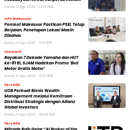
Kamis, 6 Agu 2026 - 13:27 WIB
Info Makassar
Pemkot Makassar Pastikan PSEL Tetap
Berjalan, Penetapan Lokasi Masih
Dibahas
Kamis, 6 Agu 2026 - 11:13 WIB
Otomatif
Rayakan 7 Dekade Yamaha dan HUT
ke-81 RI, SJAM Hadirkan Promo ‘Beli
Motor Gratis Motor’
Kamis, 6 Agu 2026 - 10:31 WIB
Pers Rilis
UOB Perkuat Bisnis Wealth
Management melalui Kemitraan
Distribusi Strategis dengan Allianz
Global Investors
Kamis, 6 Agu 2026 - 06:39 WIB
Pers Rilis
Mitrade Raih Gelar “AI Broker of the