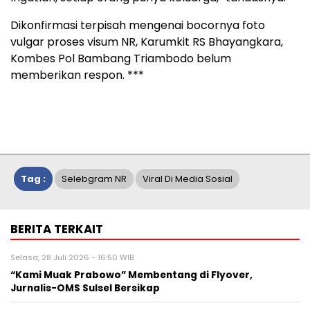
Dikonfirmasi terpisah mengenai bocornya foto
vulgar proses visum NR, Karumkit RS Bhayangkara,
Kombes Pol Bambang Triambodo belum
memberikan respon. ***
Tag :
Selebgram NR
Viral Di Media Sosial
BERITA TERKAIT
Selasa, 28 Juli 2026 - 16:50 WIB
“Kami Muak Prabowo” Membentang di Flyover,
Jurnalis-OMS Sulsel Bersikap