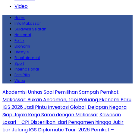
Video
Home
Info Makassar
Sulawesi Selatan
Nasional
Politik
Ekonomi
Lifestyle
Entertainment
Sport
Internasional
Pers Rilis
Video
Akademisi Unhas Soal Pemilihan Sampah Pemkot
Makassar: Bukan Ancaman, tapi Peluang Ekonomi Baru
IGS 2026 Jadi Pintu Investasi Global, Delapan Negara
Siap Jajaki Kerja Sama dengan Makassar
Kawasan
Losari – CPI Disterilkan dari Pengamen hingga Jukir
Liar Jelang IGS Diplomatic Tour 2026
Pemkot –