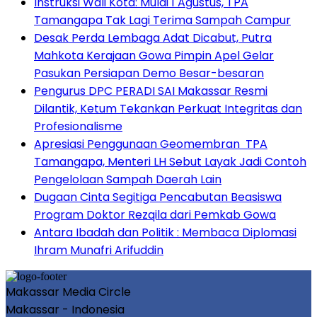
Instruksi Wali Kota: Mulai 1 Agustus, TPA
Tamangapa Tak Lagi Terima Sampah Campur
Desak Perda Lembaga Adat Dicabut, Putra
Mahkota Kerajaan Gowa Pimpin Apel Gelar
Pasukan Persiapan Demo Besar-besaran
Pengurus DPC PERADI SAI Makassar Resmi
Dilantik, Ketum Tekankan Perkuat Integritas dan
Profesionalisme
Apresiasi Penggunaan Geomembran TPA
Tamangapa, Menteri LH Sebut Layak Jadi Contoh
Pengelolaan Sampah Daerah Lain
Dugaan Cinta Segitiga Pencabutan Beasiswa
Program Doktor Rezqila dari Pemkab Gowa
Antara Ibadah dan Politik : Membaca Diplomasi
Ihram Munafri Arifuddin
Makassar Media Circle
Makassar - Indonesia