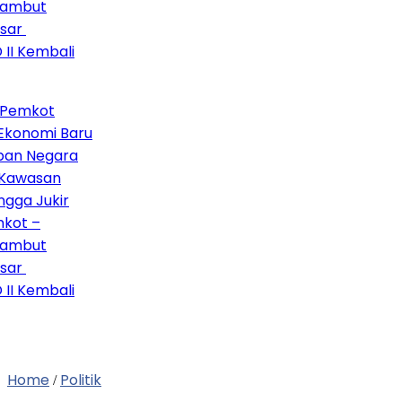
but
r
 Kembali
mkot
nomi Baru
n Negara
wasan
a Jukir
 –
but
r
 Kembali
Home
Politik
/