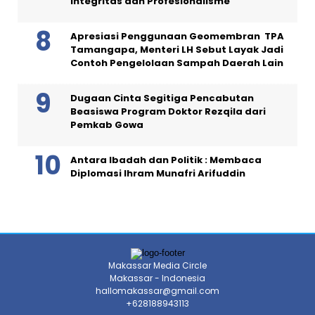
Integritas dan Profesionalisme
Apresiasi Penggunaan Geomembran TPA
Tamangapa, Menteri LH Sebut Layak Jadi
Contoh Pengelolaan Sampah Daerah Lain
Dugaan Cinta Segitiga Pencabutan
Beasiswa Program Doktor Rezqila dari
Pemkab Gowa
Antara Ibadah dan Politik : Membaca
Diplomasi Ihram Munafri Arifuddin
Makassar Media Circle
Makassar - Indonesia
hallomakassar@gmail.com
+628188943113