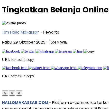
Tingkatkan Belanja Onlin
Tim Hallo Makassar
- Pewarta
Rabu, 29 Oktober 2025
- 15:44 WIB
URL berhasil dicopy
URL berhasil dicopy
A
A
A
HALLOMAKASSAR.COM
– Platform e-commerce terkem
mempermudah pengguna menemukan produk di Faceboo