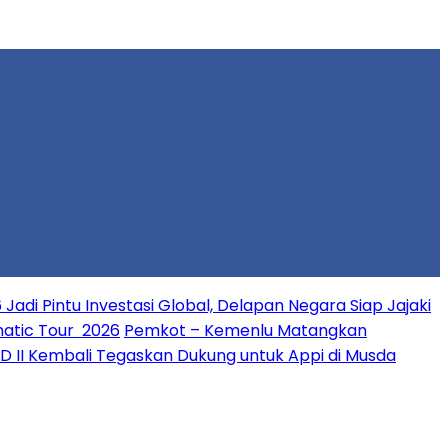
 Jadi Pintu Investasi Global, Delapan Negara Siap Jajaki
matic Tour 2026
Pemkot – Kemenlu Matangkan
PD II Kembali Tegaskan Dukung untuk Appi di Musda