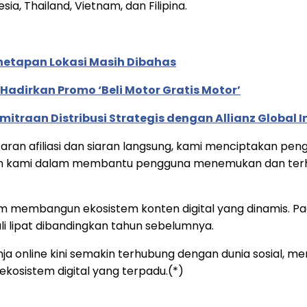
a, Thailand, Vietnam, dan Filipina.
enetapan Lokasi Masih Dibahas
adirkan Promo ‘Beli Motor Gratis Motor’
traan Distribusi Strategis dengan Allianz Global I
n afiliasi dan siaran langsung, kami menciptakan pengala
n kami dalam membantu pengguna menemukan dan terhub
m membangun ekosistem konten digital yang dinamis. Pada
ali lipat dibandingkan tahun sebelumnya.
a online kini semakin terhubung dengan dunia sosial, m
kosistem digital yang terpadu.(*)