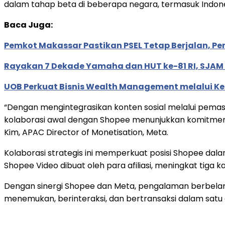
dalam tahap beta di beberapa negara, termasuk Indonesi
Baca Juga:
Pemkot Makassar Pastikan PSEL Tetap Berjalan, P
Rayakan 7 Dekade Yamaha dan HUT ke-81 RI, SJAM H
UOB Perkuat Bisnis Wealth Management melalui Kemi
“Dengan mengintegrasikan konten sosial melalui pemasara
kolaborasi awal dengan Shopee menunjukkan komitme
Kim, APAC Director of Monetisation, Meta.
Kolaborasi strategis ini memperkuat posisi Shopee dala
Shopee Video dibuat oleh para afiliasi, meningkat tiga k
Dengan sinergi Shopee dan Meta, pengalaman berbelanj
menemukan, berinteraksi, dan bertransaksi dalam satu e