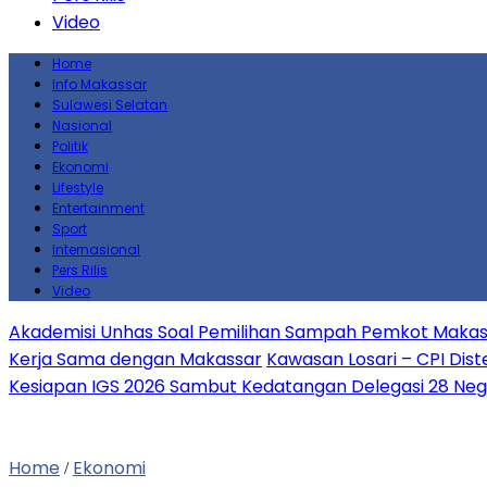
Video
Home
Info Makassar
Sulawesi Selatan
Nasional
Politik
Ekonomi
Lifestyle
Entertainment
Sport
Internasional
Pers Rilis
Video
Akademisi Unhas Soal Pemilihan Sampah Pemkot Makass
Kerja Sama dengan Makassar
Kawasan Losari – CPI Dist
Kesiapan IGS 2026 Sambut Kedatangan Delegasi 28 Neg
Home
Ekonomi
/