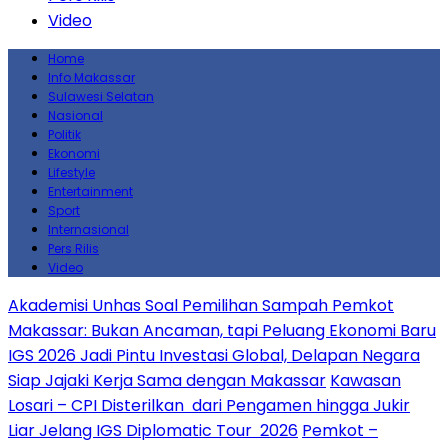
Video
Home
Info Makassar
Sulawesi Selatan
Nasional
Politik
Ekonomi
Lifestyle
Entertainment
Sport
Internasional
Pers Rilis
Video
Akademisi Unhas Soal Pemilihan Sampah Pemkot
Makassar: Bukan Ancaman, tapi Peluang Ekonomi Baru
IGS 2026 Jadi Pintu Investasi Global, Delapan Negara
Siap Jajaki Kerja Sama dengan Makassar
Kawasan
Losari – CPI Disterilkan dari Pengamen hingga Jukir
Liar Jelang IGS Diplomatic Tour 2026
Pemkot –