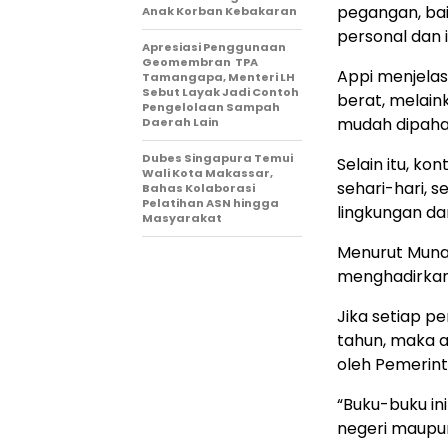
pegangan, bai
Anak Korban Kebakaran
personal dan i
Apresiasi Penggunaan
Geomembran TPA
Appi menjelask
Tamangapa, Menteri LH
Sebut Layak Jadi Contoh
berat, melai
Pengelolaan Sampah
mudah dipaham
Daerah Lain
Dubes Singapura Temui
Selain itu, k
Wali Kota Makassar,
sehari-hari, 
Bahas Kolaborasi
Pelatihan ASN hingga
lingkungan da
Masyarakat
Menurut Munaf
menghadirkan 
Jika setiap p
tahun, maka a
oleh Pemerint
“Buku-buku ini
negeri maupun