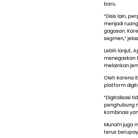
baru.
“Disis lain, 
menjadi ruan
gagasan. Kar
segmen,” jela
Lebih lanjut, 
menegaskan ba
melainkan jem
Oleh karena i
platform digi
“Digitalisasi 
penghubung m
kombinasi yan
Munafri juga
terus berupa