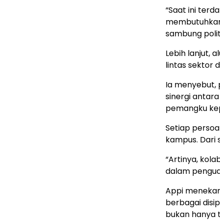
“Saat ini ter
membutuhkan 
sambung politi
Lebih lanjut,
lintas sektor
Ia menyebut, 
sinergi antara
pemangku kep
Setiap persoa
kampus. Dari 
“Artinya, kol
dalam penguat
Appi menekank
berbagai disi
bukan hanya 