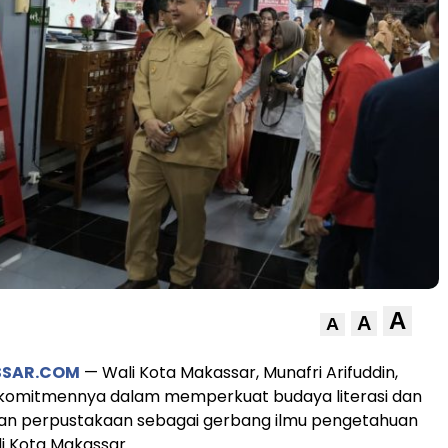
A
A
A
SSAR.COM
— Wali Kota Makassar, Munafri Arifuddin,
omitmennya dalam memperkuat budaya literasi dan
 perpustakaan sebagai gerbang ilmu pengetahuan
i Kota Makassar.