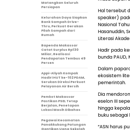
Matangkan Seluruh
Persiapan
Hal tersebut 
speaker) pada
Kelurahan Daya Siapkan
Bank Sampah Drive-
Nasional Tahu
Thru, Perkuat Gerakan
Pilah Sampah dari
Hasanuddin, S
Rumah
Literasi Akade
Bapenda Makassar
Hadir pada ke
Catat Surplus Rp130
Miliar, Realisasi
bunda PAUD, M
Pendapatan Tembus 49
Persen
Dalam papar
Appi-Aliyah Kompak
ekosistem lite
Hadiri HUT ke-102 PDAM,
pemerintah.
Serukan Direksi Perkuat
Pelayanan Air Bersih
Dia mendorong
Pemkot Makassar
eselon III sep
Pastikan PSEL Tetap
Berjalan, Penetapan
hingga kepala
Lokasi Masih Dibahas
buku sebagai b
Pegawai Kecamatan
Panakkukang Patungan
“ASN harus pu
Gantikan Uang Sekolah