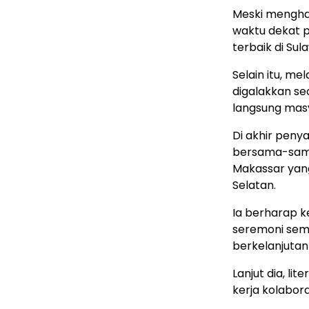
Meski menghad
waktu dekat p
terbaik di Sul
Selain itu, me
digalakkan se
langsung masy
Di akhir peny
bersama-sama 
Makassar yang 
Selatan.
Ia berharap k
seremoni sem
berkelanjutan
Lanjut dia, li
kerja kolabor