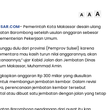
A
A
A
SSAR.COM
– Pemerintah Kota Makassar desain ulang
batan Barombong setelah usulan anggaran sebesar
 Kementerian Pekerjaan Umum.
nunggu dulu dari provinsi (Pemprov Sulsel) karena
sementara mau kasih turun nilai anggarannya, akan
ncanaannya,” ujar Kabid Jalan dan Jembatan Dinas
mum Makassar, Muhammad Amin.
kapkan anggaran Rp 300 miliar yang diusulkan
ntuk membangun jembatan kembar. Dalam revisi
nya, perencanaan jembatan kembar tersebut
tal atau dibuat satu jembatan dengan jalan yang tetap
batan Barombong pendanaan dari pusat itu kan