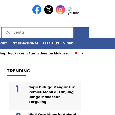
PORT
INTERNASIONAL
PERS RILIS
VIDEO
iap Jajaki Kerja Sama dengan Makassar
Kawasan Losari – CPI 
TRENDING
Sopir Diduga Mengantuk,
Pemicu Mobil di Tanjung
Bunga Makassar
Terguling
Wali Kota Munafri Maknai