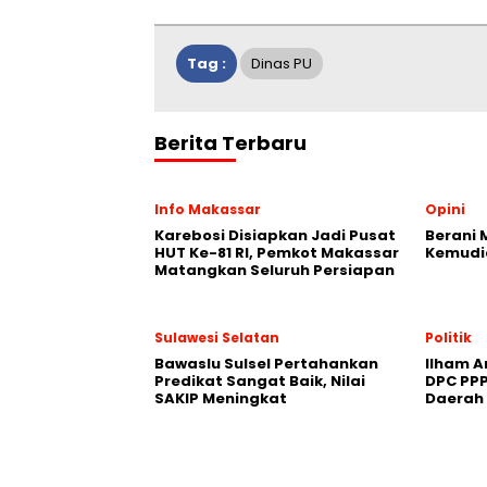
Tag :
Dinas PU
Berita Terbaru
Info Makassar
Opini
Karebosi Disiapkan Jadi Pusat
Berani 
HUT Ke-81 RI, Pemkot Makassar
Kemudi
Matangkan Seluruh Persiapan
Sulawesi Selatan
Politik
Bawaslu Sulsel Pertahankan
Ilham A
Predikat Sangat Baik, Nilai
DPC PPP
SAKIP Meningkat
Daerah 