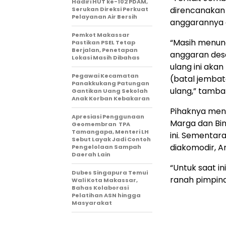
Hadiri HUT ke-102 PDAM,
direncanakan R
Serukan Direksi Perkuat
Pelayanan Air Bersih
anggarannya di
Pemkot Makassar
“Masih menung
Pastikan PSEL Tetap
Berjalan, Penetapan
anggaran desai
Lokasi Masih Dibahas
ulang ini aka
Pegawai Kecamatan
(batal jembat
Panakkukang Patungan
ulang,” tamba
Gantikan Uang Sekolah
Anak Korban Kebakaran
Pihaknya meng
Apresiasi Penggunaan
Marga dan Bin
Geomembran TPA
Tamangapa, Menteri LH
ini. Sementara
Sebut Layak Jadi Contoh
diakomodir, A
Pengelolaan Sampah
Daerah Lain
“Untuk saat in
Dubes Singapura Temui
ranah pimpinan
Wali Kota Makassar,
Bahas Kolaborasi
Pelatihan ASN hingga
Masyarakat