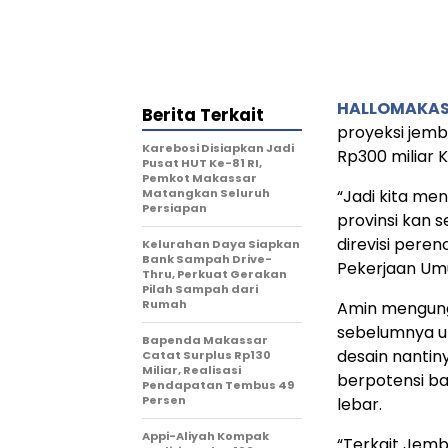
HALLOMAKA
Berita Terkait
proyeksi jem
Karebosi Disiapkan Jadi
Rp300 miliar
Pusat HUT Ke-81 RI,
Pemkot Makassar
Matangkan Seluruh
“Jadi kita me
Persiapan
provinsi kan 
direvisi pere
Kelurahan Daya Siapkan
Bank Sampah Drive-
Pekerjaan U
Thru, Perkuat Gerakan
Pilah Sampah dari
Rumah
Amin mengung
sebelumnya u
Bapenda Makassar
desain nanti
Catat Surplus Rp130
Miliar, Realisasi
berpotensi ba
Pendapatan Tembus 49
Persen
lebar.
Appi-Aliyah Kompak
“Terkait Jem