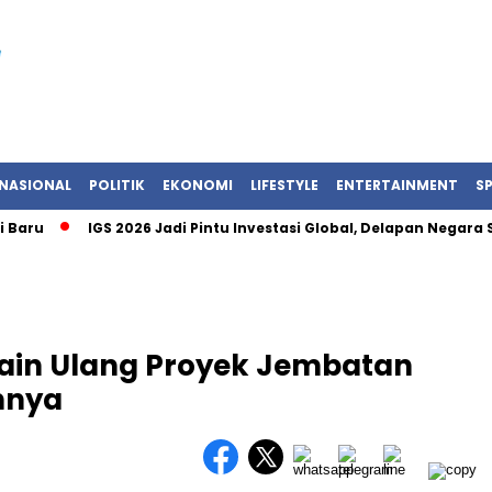
NASIONAL
POLITIK
EKONOMI
LIFESTYLE
ENTERTAINMENT
S
aru
IGS 2026 Jadi Pintu Investasi Global, Delapan Negara S
ain Ulang Proyek Jembatan
nnya