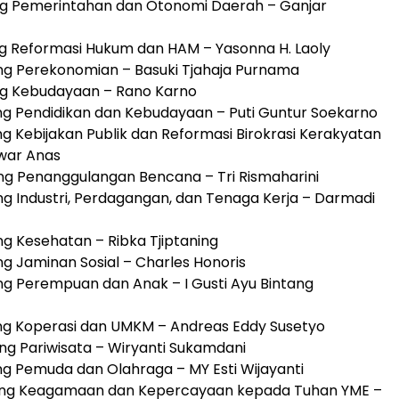
dang Pemerintahan dan Otonomi Daerah – Ganjar
dang Reformasi Hukum dan HAM – Yasonna H. Laoly
idang Perekonomian – Basuki Tjahaja Purnama
dang Kebudayaan – Rano Karno
idang Pendidikan dan Kebudayaan – Puti Guntur Soekarno
dang Kebijakan Publik dan Reformasi Birokrasi Kerakyatan
war Anas
idang Penanggulangan Bencana – Tri Rismaharini
dang Industri, Perdagangan, dan Tenaga Kerja – Darmadi
dang Kesehatan – Ribka Tjiptaning
dang Jaminan Sosial – Charles Honoris
dang Perempuan dan Anak – I Gusti Ayu Bintang
idang Koperasi dan UMKM – Andreas Eddy Susetyo
dang Pariwisata – Wiryanti Sukamdani
dang Pemuda dan Olahraga – MY Esti Wijayanti
Bidang Keagamaan dan Kepercayaan kepada Tuhan YME –