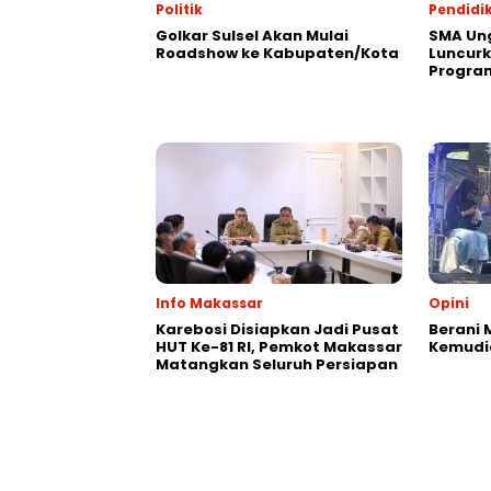
Politik
Pendidi
Golkar Sulsel Akan Mulai
SMA Un
Roadshow ke Kabupaten/Kota
Luncurk
Progra
Info Makassar
Opini
Karebosi Disiapkan Jadi Pusat
Berani 
HUT Ke-81 RI, Pemkot Makassar
Kemudi
Matangkan Seluruh Persiapan