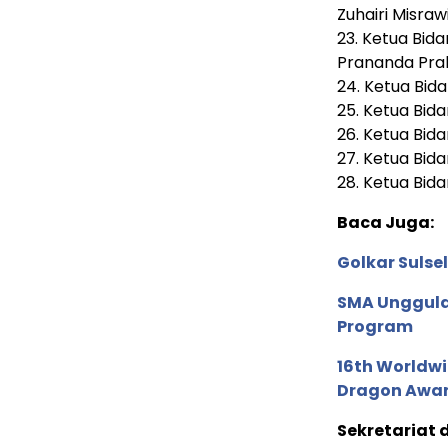
Zuhairi Misraw
23.⁠ ⁠Ketua B
Prananda Pr
24.⁠ ⁠Ketua B
25.⁠ ⁠Ketua B
26.⁠ ⁠Ketua B
27.⁠ ⁠Ketua B
28.⁠ ⁠Ketua B
Baca Juga:
Golkar Suls
SMA Unggula
Program
16th Worldwi
Dragon Award
Sekretariat