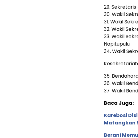
29.⁠ ⁠Sekretar
30.⁠ ⁠Wakil Sek
31.⁠ ⁠Wakil Se
32.⁠ ⁠Wakil Se
33.⁠ ⁠Wakil Se
Napitupulu
34.⁠ ⁠Wakil Se
Kesekretaria
35.⁠ ⁠Bendah
36.⁠ ⁠Wakil Be
37.⁠ ⁠Wakil Be
Baca Juga:
Karebosi Dis
Matangkan S
Berani Memu