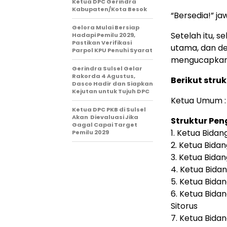
Ketua DPC Gerindra
Kabupaten/Kota Besok
“Bersedia!” j
Gelora Mulai Bersiap
Setelah itu, s
Hadapi Pemilu 2029,
Pastikan Verifikasi
utama, dan d
Parpol KPU Penuhi Syarat
mengucapkan
Gerindra Sulsel Gelar
Rakorda 4 Agustus,
Berikut stru
Dasco Hadir dan Siapkan
Kejutan untuk Tujuh DPC
Ketua Umum :
Ketua DPC PKB di Sulsel
Akan Dievaluasi Jika
Struktur Pen
Gagal Capai Target
1.⁠ ⁠Ketua Bi
Pemilu 2029
2.⁠ ⁠Ketua Bid
3.⁠ ⁠Ketua Bid
4.⁠ ⁠Ketua Bi
5.⁠ ⁠Ketua Bida
6.⁠ ⁠Ketua Bi
Sitorus
7.⁠ ⁠Ketua Bid