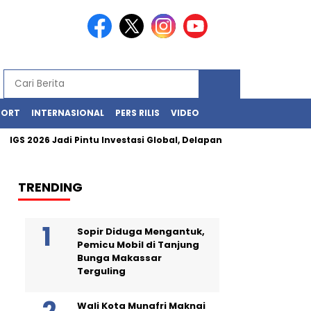
PORT
INTERNASIONAL
PERS RILIS
VIDEO
IGS 2026 Jadi Pintu Investasi Global, Delapan Negara Siap Jaj
TRENDING
Sopir Diduga Mengantuk,
Pemicu Mobil di Tanjung
Bunga Makassar
Terguling
Wali Kota Munafri Maknai