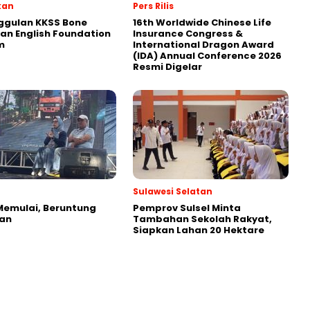
kan
Pers Rilis
ggulan KKSS Bone
16th Worldwide Chinese Life
an English Foundation
Insurance Congress &
m
International Dragon Award
(IDA) Annual Conference 2026
Resmi Digelar
Sulawesi Selatan
Memulai, Beruntung
Pemprov Sulsel Minta
an
Tambahan Sekolah Rakyat,
Siapkan Lahan 20 Hektare