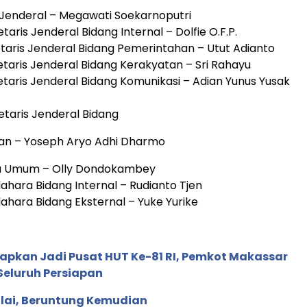
is Jenderal – Megawati Soekarnoputri
retaris Jenderal Bidang Internal – Dolfie O.F.P.
kretaris Jenderal Bidang Pemerintahan – Utut Adianto
kretaris Jenderal Bidang Kerakyatan – Sri Rahayu
kretaris Jenderal Bidang Komunikasi – Adian Yunus Yusak
kretaris Jenderal Bidang
tan – Yoseph Aryo Adhi Dharmo
ara Umum – Olly Dondokambey
ndahara Bidang Internal – Rudianto Tjen
ndahara Bidang Eksternal – Yuke Yurike
iapkan Jadi Pusat HUT Ke-81 RI, Pemkot Makassar
eluruh Persiapan
lai, Beruntung Kemudian