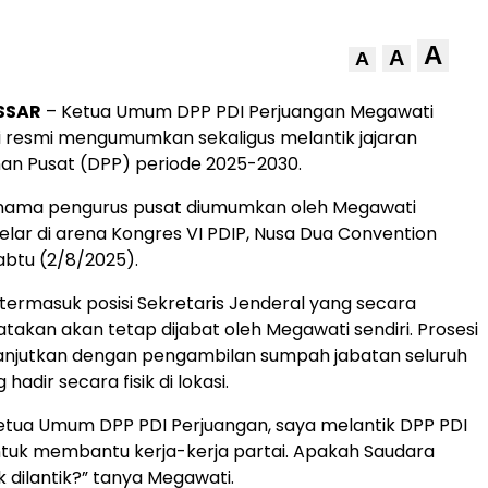
A
A
A
SSAR
– Ketua Umum DPP PDI Perjuangan Megawati
 resmi mengumumkan sekaligus melantik jajaran
an Pusat (DPP) periode 2025-2030.
nama pengurus pusat diumumkan oleh Megawati
gelar di arena Kongres VI PDIP, Nusa Dua Convention
Sabtu (2/8/2025).
u termasuk posisi Sekretaris Jenderal yang secara
atakan akan tetap dijabat oleh Megawati sendiri. Prosesi
lanjutkan dengan pengambilan sumpah jabatan seluruh
hadir secara fisik di lokasi.
etua Umum DPP PDI Perjuangan, saya melantik DPP PDI
tuk membantu kerja-kerja partai. Apakah Saudara
k dilantik?” tanya Megawati.