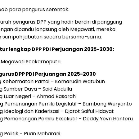
awab para pengurus serentak.
eluruh pengurus DPP yang hadir berdiri di panggung
engan dipandu langsung oleh Megawati, mereka
 sumpah jabatan secara bersama-sama.
ktur lengkap DPP PDI Perjuangan 2025-2030:
 Megawati Soekarnoputri
gurus DPP PDI Perjuangan 2025-2030
dang Kehormatan Partai – Komarudin Watubun
ang Sumber Daya – Said Abdulla
ang Luar Negeri – Ahmad Basarah
dang Pemenangan Pemilu Legislatif – Bambang Wuryanto
ng Ideologi dan Kaderisasi – Djarot Saiful Hidayat
dang Pemenangan Pemilu Eksekutif – Deddy Yevri Hanteru
ang Politik – Puan Maharani