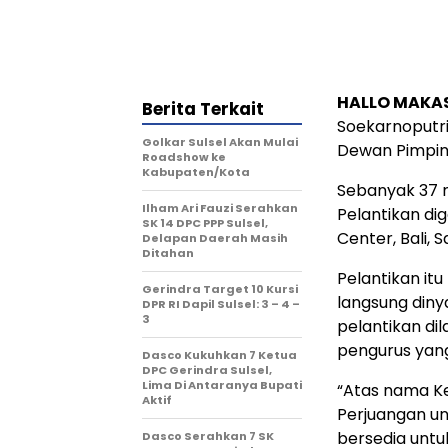
HALLO MAKA
Berita Terkait
Soekarnoputri
Golkar Sulsel Akan Mulai
Dewan Pimpin
Roadshow ke
Kabupaten/Kota
Sebanyak 37 
Ilham Ari Fauzi Serahkan
Pelantikan di
SK 14 DPC PPP Sulsel,
Center, Bali, 
Delapan Daerah Masih
Ditahan
Pelantikan it
Gerindra Target 10 Kursi
langsung diny
DPR RI Dapil Sulsel: 3 – 4 –
3
pelantikan di
pengurus yang 
Dasco Kukuhkan 7 Ketua
DPC Gerindra Sulsel,
Lima Di Antaranya Bupati
“Atas nama K
Aktif
Perjuangan un
bersedia untu
Dasco Serahkan 7 SK