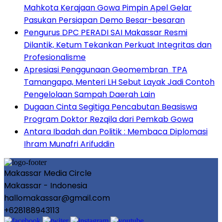
Mahkota Kerajaan Gowa Pimpin Apel Gelar
Pasukan Persiapan Demo Besar-besaran
Pengurus DPC PERADI SAI Makassar Resmi
Dilantik, Ketum Tekankan Perkuat Integritas dan
Profesionalisme
Apresiasi Penggunaan Geomembran TPA
Tamangapa, Menteri LH Sebut Layak Jadi Contoh
Pengelolaan Sampah Daerah Lain
Dugaan Cinta Segitiga Pencabutan Beasiswa
Program Doktor Rezqila dari Pemkab Gowa
Antara Ibadah dan Politik : Membaca Diplomasi
Ihram Munafri Arifuddin
Makassar Media Circle
Makassar - Indonesia
hallomakassar@gmail.com
+628188943113