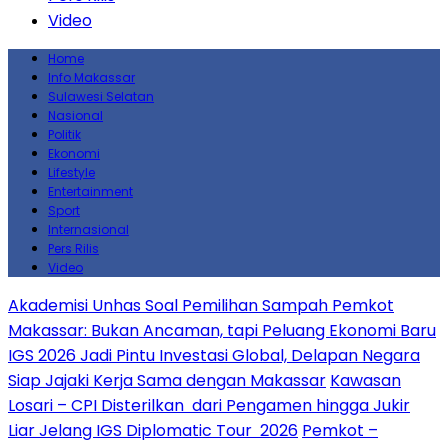
Video
Home
Info Makassar
Sulawesi Selatan
Nasional
Politik
Ekonomi
Lifestyle
Entertainment
Sport
Internasional
Pers Rilis
Video
Akademisi Unhas Soal Pemilihan Sampah Pemkot
Makassar: Bukan Ancaman, tapi Peluang Ekonomi Baru
IGS 2026 Jadi Pintu Investasi Global, Delapan Negara
Siap Jajaki Kerja Sama dengan Makassar
Kawasan
Losari – CPI Disterilkan dari Pengamen hingga Jukir
Liar Jelang IGS Diplomatic Tour 2026
Pemkot –