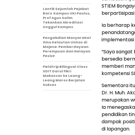
STIEM Bongaya
Lantik Sejumlah Pejabat
berpartisipasi
Baru Kampus UKI Paulus,
Prof Agus Salim
Tekankan Akreditasi
Ia berharap k
Unggul Kampus
penandatanga
Pengabdian Masyarakat
implementasi
Ilmu Kelautan Unhas di
Majene: Pemberdayaan
“Saya sangat 
Perempuan dan Nelayan
Pesisir
bersedia berm
memberi manf
Fieldtrip Bilingual Class
SDIT Darul Fikri
kompetensi SD
Makassar ke Leang-
Leang Maros Berjalan
Sementara itu
Sukses
Dr. H. Muh. A
merupakan wuj
Ia menegaska
pendidikan ti
dampak positi
di lapangan.