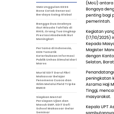
(MoU) antara 
SMA Unggulan KKSS
Bongaya deng
Bone Cetak Generasi
penting bagi 
Berdaya Saing Global
pemerintah.
Bangga Dua Anaknya
Ikut Wisuda Tahfidz di
Kegiatan yang
RHIS, Orang Tua Ungkap
Prestasi Akademik Ikut
(17/10/2025) 
Meningkat
Kepada Masya
Pertama di Indonesia,
Magister Man
KKN Tematik
dengan Kantor
Keterbukaan Informasi
Publik Unhas Dimulai dari
Selatan, Barat
Maros
Penandatanga
Murid SDIT Darul Fikri
Makassar Belajar
peningkatan k
Fenomena Cuaca dan
Asrama Haji 
Iklim Melalui Field Trip ke
BMKG
Tinggi, menca
masyarakat.
Siapkan Mental
Persiapan Ujian dan
Masuk SMP, SDIT Dafi
Kepala UPT Asr
School Makassar Gelar
sambutannya 
Seminar