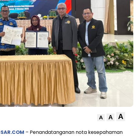
A
A
A
SSAR.COM
– Penandatanganan nota kesepahaman