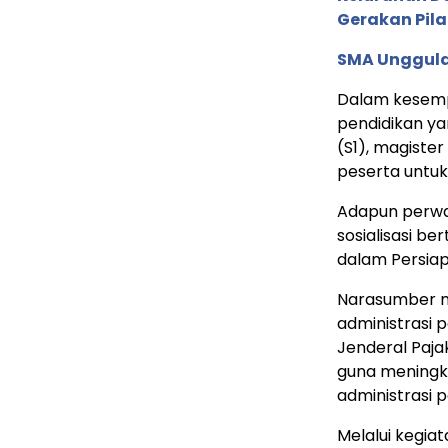
Gerakan Pil
SMA Unggula
Dalam kesemp
pendidikan yan
(S1), magister
peserta untuk
Adapun perwak
sosialisasi be
dalam Persiap
Narasumber m
administrasi 
Jenderal Paja
guna meningkat
administrasi p
Melalui kegiat