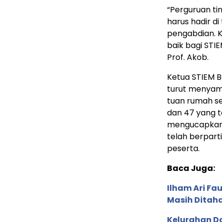
“Perguruan ti
harus hadir d
pengabdian. 
baik bagi STI
Prof. Akob.
Ketua STIEM Bo
turut menyam
tuan rumah s
dan 47 yang t
mengucapkan t
telah berpart
peserta.
Baca Juga:
Ilham Ari Fa
Masih Ditah
Kelurahan D