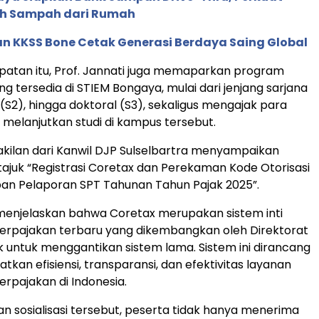
ah Sampah dari Rumah
n KKSS Bone Cetak Generasi Berdaya Saing Global
atan itu, Prof. Jannati juga memaparkan program
g tersedia di STIEM Bongaya, mulai dari jenjang sarjana
 (S2), hingga doktoral (S3), sekaligus mengajak para
 melanjutkan studi di kampus tersebut.
ilan dari Kanwil DJP Sulselbartra menyampaikan
rtajuk “Registrasi Coretax dan Perekaman Kode Otorisasi
an Pelaporan SPT Tahunan Tahun Pajak 2025”.
enjelaskan bahwa Coretax merupakan sistem inti
perpajakan terbaru yang dikembangkan oleh Direktorat
k untuk menggantikan sistem lama. Sistem ini dirancang
kan efisiensi, transparansi, dan efektivitas layanan
erpajakan di Indonesia.
an sosialisasi tersebut, peserta tidak hanya menerima