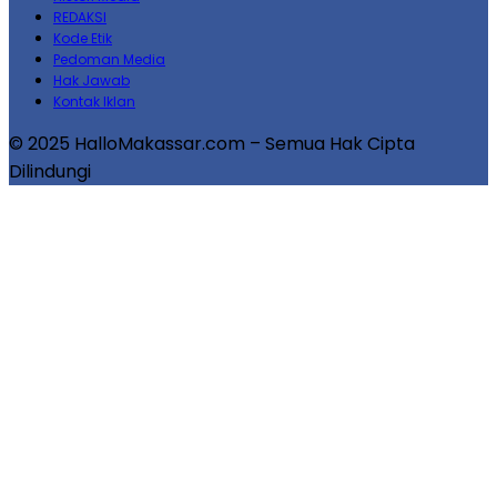
REDAKSI
Kode Etik
Pedoman Media
Hak Jawab
Kontak Iklan
© 2025 HalloMakassar.com – Semua Hak Cipta
Dilindungi