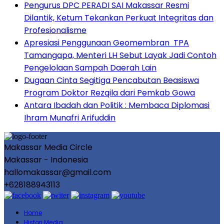
Pengurus DPC PERADI SAI Makassar Resmi
Dilantik, Ketum Tekankan Perkuat Integritas dan
Profesionalisme
Apresiasi Penggunaan Geomembran TPA
Tamangapa, Menteri LH Sebut Layak Jadi Contoh
Pengelolaan Sampah Daerah Lain
Dugaan Cinta Segitiga Pencabutan Beasiswa
Program Doktor Rezqila dari Pemkab Gowa
Antara Ibadah dan Politik : Membaca Diplomasi
Ihram Munafri Arifuddin
Makassar Media Circle
Makassar - Indonesia
hallomakassar@gmail.com
+628188943113
Home
Histori Media