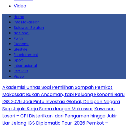
Video
Home
Info Makassar
Sulawesi Selatan
Nasional
Politik
Ekonomi
Lifestyle
Entertainment
Sport
Internasional
Pers Rilis
Video
Akademisi Unhas Soal Pemilihan Sampah Pemkot
Makassar: Bukan Ancaman, tapi Peluang Ekonomi Baru
IGS 2026 Jadi Pintu Investasi Global, Delapan Negara
Siap Jajaki Kerja Sama dengan Makassar
Kawasan
Losari – CPI Disterilkan dari Pengamen hingga Jukir
Liar Jelang IGS Diplomatic Tour 2026
Pemkot –