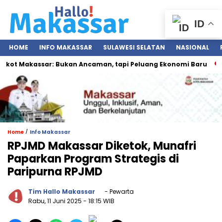
ID
HOME
INFO MAKASSAR
SULAWESI SELATAN
NASIONAL
t Makassar: Bukan Ancaman, tapi Peluang Ekonomi Baru
IG
/
Home
Info Makassar
RPJMD Makassar Diketok, Munafri
Paparkan Program Strategis di
Paripurna RPJMD
Tim Hallo Makassar
- Pewarta
Rabu, 11 Juni 2025
- 18:15 WIB