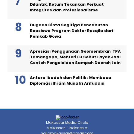
Dilantik, Ketum Tekankan Perkuat
Integritas dan Profesionalisme
Dugaan Cinta Segitiga Pencabutan
Beasiswa Program Doktor Rezqila dari
Pemkab Gowa
Apresiasi Penggunaan Geomembran TPA
Tamangapa, Menteri LH Sebut Layak Jadi
Contoh Pengelolaan Sampah Daerah Lain
Antara Ibadah dan Politik : Membaca
Diplomasi Ihram Munafri Arifuddin
Makassar Media Circle
Makassar - Indonesia
hallomakassar@gmail.com