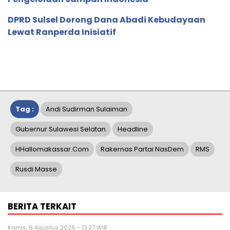
DPRD Sulsel Dorong Dana Abadi Kebudayaan
Lewat Ranperda Inisiatif
Tag :
Andi Sudirman Sulaiman
Gubernur Sulawesi Selatan
Headline
HHallomakassar.com
Rakernas Partai NasDem
RMS
Rusdi Masse
BERITA TERKAIT
Kamis, 6 Agustus 2026 - 13:27 WIB