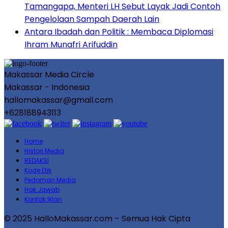
Tamangapa, Menteri LH Sebut Layak Jadi Contoh
Pengelolaan Sampah Daerah Lain
Antara Ibadah dan Politik : Membaca Diplomasi
Ihram Munafri Arifuddin
Makassar Media Circle
Makassar - Indonesia
hallomakassar@gmail.com
+628188943113
Home
Histori Media
REDAKSI
Kode Etik
Pedoman Media
Hak Jawab
Kontak Iklan
© 2025 HalloMakassar.com – Semua Hak Cipta