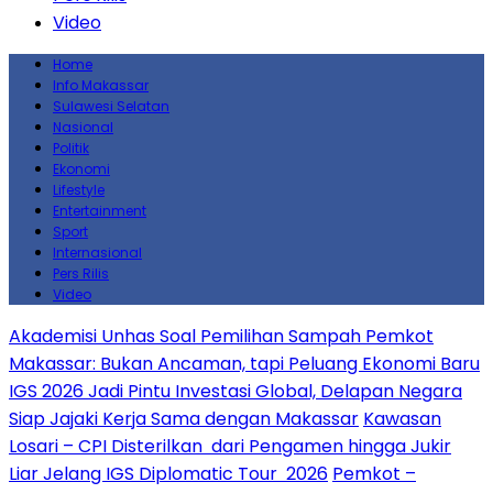
Video
Home
Info Makassar
Sulawesi Selatan
Nasional
Politik
Ekonomi
Lifestyle
Entertainment
Sport
Internasional
Pers Rilis
Video
Akademisi Unhas Soal Pemilihan Sampah Pemkot
Makassar: Bukan Ancaman, tapi Peluang Ekonomi Baru
IGS 2026 Jadi Pintu Investasi Global, Delapan Negara
Siap Jajaki Kerja Sama dengan Makassar
Kawasan
Losari – CPI Disterilkan dari Pengamen hingga Jukir
Liar Jelang IGS Diplomatic Tour 2026
Pemkot –