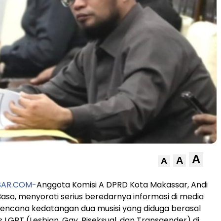
A
A
A
SAR.COM-
Anggota Komisi A DPRD Kota Makassar, Andi
Baso, menyoroti serius beredarnya informasi di media
t rencana kedatangan dua musisi yang diduga berasal
 LGBT (Lesbian, Gay, Biseksual, dan Transgender) di