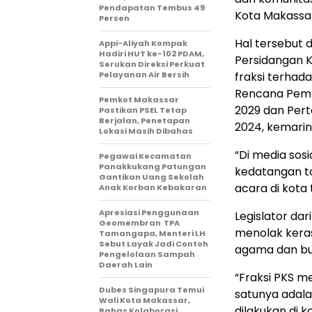
Pendapatan Tembus 49
Kota Makassar 
Persen
Hal tersebut 
Appi-Aliyah Kompak
Hadiri HUT ke-102 PDAM,
Persidangan K
Serukan Direksi Perkuat
Pelayanan Air Bersih
fraksi terha
Rencana Pem
Pemkot Makassar
2029 dan Per
Pastikan PSEL Tetap
Berjalan, Penetapan
2024, kemarin
Lokasi Masih Dibahas
“Di media sosi
Pegawai Kecamatan
Panakkukang Patungan
kedatangan t
Gantikan Uang Sekolah
acara di kota 
Anak Korban Kebakaran
Apresiasi Penggunaan
Legislator dar
Geomembran TPA
menolak kera
Tamangapa, Menteri LH
Sebut Layak Jadi Contoh
agama dan bu
Pengelolaan Sampah
Daerah Lain
“Fraksi PKS m
Dubes Singapura Temui
satunya adalah
Wali Kota Makassar,
dilakukan di ko
Bahas Kolaborasi