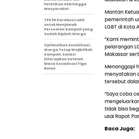
Pelatihan ASN hingga
Masyarakat
Mantan Ketua 
pemerintah u
TPS3R Karebosi Lahir
untuk Menjawab
LGBT di Kota 
Persoalan Sampah yang
Sudah Dipilah Warga
“Kami meminta
Optimalkan Sosialisasi:
pelarangan LG
Warga Tetap Wajib Pilah
Makassar serta
Sampah, Sanksi
Diterapkan Setelah
Masa Sosialisasi Tiga
Menanggapi ha
Bulan
menyatakan a
tersebut dala
“Saya coba c
mengeluarkan i
tidak bisa beg
usai Rapat Pa
Baca Juga: