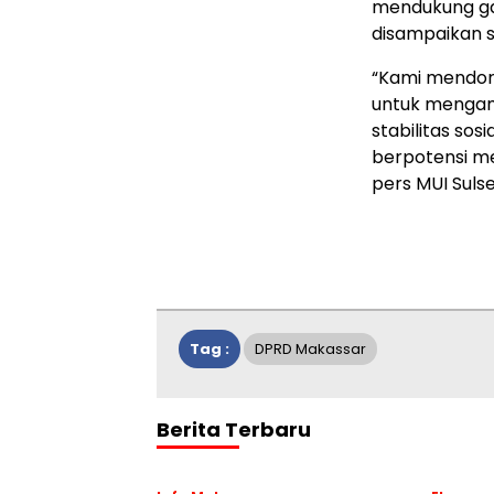
mendukung gay
disampaikan 
“Kami mendoro
untuk mengam
stabilitas so
berpotensi me
pers MUI Sulse
Tag :
DPRD Makassar
Berita Terbaru