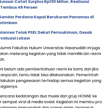
ssar Catat Surplus Rp130 Miliar, Realisasi
Tembus 49 Persen
 Sandar Perdana Kapal Berukuran Panamax di
Katimban
anrea Tolak PSEL Dekat Permukiman, Desak
valuasi Lokasi
Alumni Fakultas Hukum Universitas Hasanuddin ini juga
an melarang kegiatan yang tidak memiliki izin resmi
ah.
ini belum ada pemberitahuan resmi ke kami, dan jika
anpa izin, tentu tidak bisa dilaksanakan. Pemerintah
lakukan pengawasan terhadap semua kegiatan yang
 tegasnya.
rencana kedatangan dua musisi dari grup HONNE ke
 sempat viral di media sosial. Kegiatan ini memicu pro
 kalangan masyarakat dan ormas Islam, termasuk