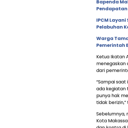
Bapenda Maka
Pendapatan 
IPCM Layani
Pelabuhan 
Warga Tamal
Pemerintah E
Ketua Ikatan 
menegaskan ak
dari pemerint
“Sampai saat 
ada kegiatan t
punya hak me
tidak berizin,”
Sebelumnya, 
Kota Makassar
dan kontra di