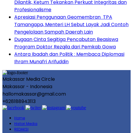
Dilantik, Ketum Tekankan Perkuat Integritas dan
Profesionalisme
Apresiasi Penggunaan Geomembran TPA
Tamangapa, Menteri LH Sebut Layak Jadi Contoh
Pengelolaan Sampah Daerah Lain
Dugaan Cinta Segitiga Pencabutan Beasiswa
Program Doktor Rezqila dari Pemkab Gowa
Antara Ibadah dan Politik : Membaca Diplomasi
Ihram Munafri Arifuddin
Makassar Media Circle
Makassar - Indonesia
hallomakassar@gmail.com
+628188943113
Home
Histori Media
REDAKSI