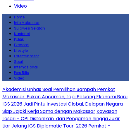
Video
Home
Info Makassar
Sulawesi Selatan
Nasional
Politik
Ekonomi
Lifestyle
Entertainment
Sport
Internasional
Pers Rilis
Video
Akademisi Unhas Soal Pemilihan Sampah Pemkot
Makassar: Bukan Ancaman, tapi Peluang Ekonomi Baru
IGS 2026 Jadi Pintu Investasi Global, Delapan Negara
Siap Jajaki Kerja Sama dengan Makassar
Kawasan
Losari – CPI Disterilkan dari Pengamen hingga Jukir
Liar Jelang IGS Diplomatic Tour 2026
Pemkot –