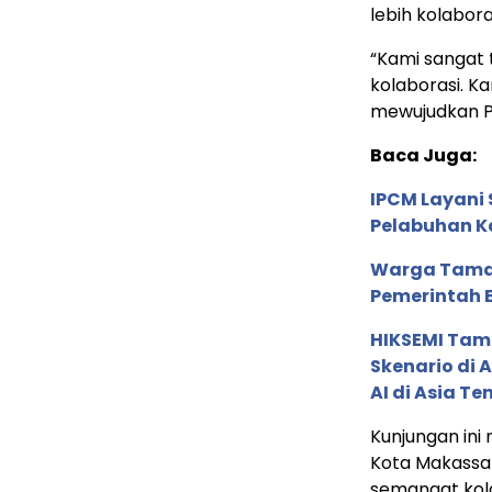
lebih kolabor
“Kami sangat 
kolaborasi. Ka
mewujudkan Pe
Baca Juga:
IPCM Layani
Pelabuhan 
Warga Tamal
Pemerintah E
HIKSEMI Tam
Skenario di
AI di Asia T
Kunjungan ini
Kota Makassar
semangat kol