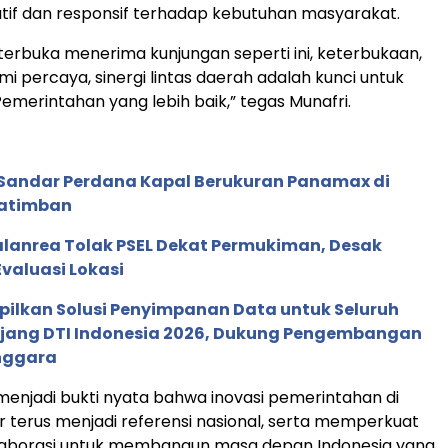
atif dan responsif terhadap kebutuhan masyarakat.
terbuka menerima kunjungan seperti ini, keterbukaan,
mi percaya, sinergi lintas daerah adalah kunci untuk
merintahan yang lebih baik,” tegas Munafri.
 Sandar Perdana Kapal Berukuran Panamax di
Katimban
anrea Tolak PSEL Dekat Permukiman, Desak
valuasi Lokasi
pilkan Solusi Penyimpanan Data untuk Seluruh
 Ajang DTI Indonesia 2026, Dukung Pengembangan
enggara
 menjadi bukti nyata bahwa inovasi pemerintahan di
 terus menjadi referensi nasional, serta memperkuat
aborasi untuk membangun masa depan Indonesia yang