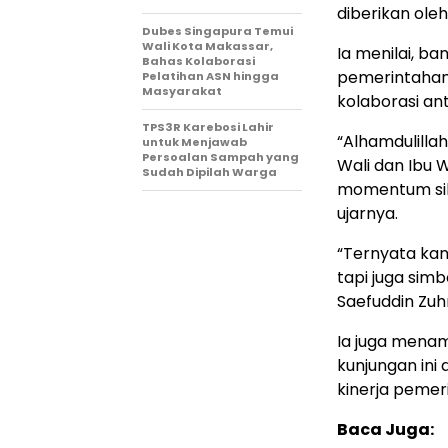
diberikan ole
Dubes Singapura Temui
Wali Kota Makassar,
Ia menilai, ba
Bahas Kolaborasi
pemerintahan
Pelatihan ASN hingga
Masyarakat
kolaborasi a
TPS3R Karebosi Lahir
“Alhamdulilla
untuk Menjawab
Persoalan Sampah yang
Wali dan Ibu W
Sudah Dipilah Warga
momentum sil
ujarnya.
“Ternyata kan
tapi juga sim
Saefuddin Zuhr
Ia juga mena
kunjungan ini
kinerja pemer
Baca Juga: