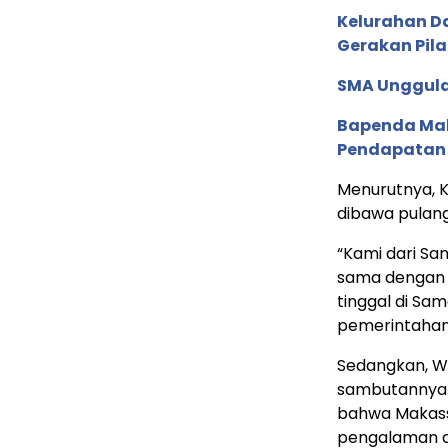
Kelurahan D
Gerakan Pil
SMA Unggula
Bapenda Maka
Pendapatan 
Menurutnya, Ko
dibawa pulang
“Kami dari Sa
sama dengan 
tinggal di Sam
pemerintahan,
Sedangkan, Wa
sambutannya 
bahwa Makassa
pengalaman a