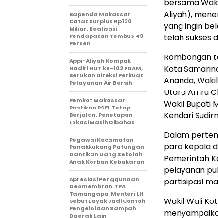
bersama Wakil
Aliyah), mene
Bapenda Makassar
Catat Surplus Rp130
yang ingin be
Miliar, Realisasi
Pendapatan Tembus 49
telah sukses 
Persen
Rombongan ters
Appi-Aliyah Kompak
Kota Samarinda
Hadiri HUT ke-102 PDAM,
Serukan Direksi Perkuat
Ananda, Wakil
Pelayanan Air Bersih
Utara Amru Ch
Pemkot Makassar
Wakil Bupati 
Pastikan PSEL Tetap
Kendari Sudir
Berjalan, Penetapan
Lokasi Masih Dibahas
Dalam pertemu
Pegawai Kecamatan
para kepala d
Panakkukang Patungan
Gantikan Uang Sekolah
Pemerintah Ko
Anak Korban Kebakaran
pelayanan pub
Apresiasi Penggunaan
partisipasi 
Geomembran TPA
Tamangapa, Menteri LH
Wakil Wali Ko
Sebut Layak Jadi Contoh
Pengelolaan Sampah
menyampaikan
Daerah Lain