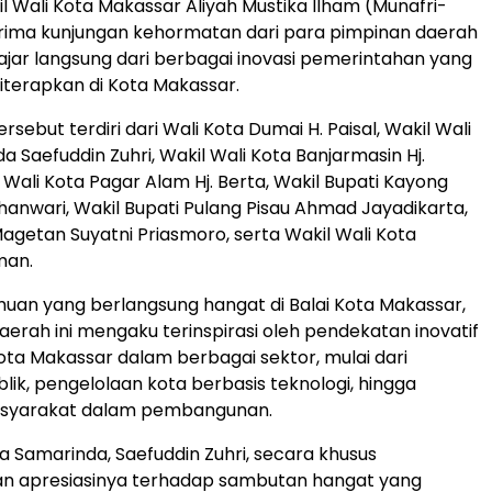
 Wali Kota Makassar Aliyah Mustika Ilham (Munafri-
rima kunjungan kehormatan dari para pimpinan daerah
lajar langsung dari berbagai inovasi pemerintahan yang
diterapkan di Kota Makassar.
ebut terdiri dari Wali Kota Dumai H. Paisal, Wakil Wali
 Saefuddin Zuhri, Wakil Wali Kota Banjarmasin Hj.
 Wali Kota Pagar Alam Hj. Berta, Wakil Bupati Kayong
anwari, Wakil Bupati Pulang Pisau Ahmad Jayadikarta,
Magetan Suyatni Priasmoro, serta Wakil Wali Kota
man.
an yang berlangsung hangat di Balai Kota Makassar,
aerah ini mengaku terinspirasi oleh pendekatan inovatif
ta Makassar dalam berbagai sektor, mulai dari
lik, pengelolaan kota berbasis teknologi, hingga
masyarakat dalam pembangunan.
ta Samarinda, Saefuddin Zuhri, secara khusus
 apresiasinya terhadap sambutan hangat yang