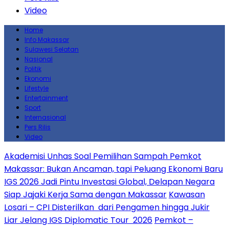
Video
Home
Info Makassar
Sulawesi Selatan
Nasional
Politik
Ekonomi
Lifestyle
Entertainment
Sport
Internasional
Pers Rilis
Video
Akademisi Unhas Soal Pemilihan Sampah Pemkot
Makassar: Bukan Ancaman, tapi Peluang Ekonomi Baru
IGS 2026 Jadi Pintu Investasi Global, Delapan Negara
Siap Jajaki Kerja Sama dengan Makassar
Kawasan
Losari – CPI Disterilkan dari Pengamen hingga Jukir
Liar Jelang IGS Diplomatic Tour 2026
Pemkot –