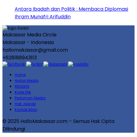
Antara Ibadah dan Politik : Membaca Diplomasi
Ihram Munafri Arifuddin
Makassar Media Circle
Makassar - Indonesia
hallomakassar@gmail.com
+628188943113
Home
Histori Media
REDAKSI
Kode Etik
Pedoman Media
Hak Jawab
Kontak Iklan
© 2025 HalloMakassar.com – Semua Hak Cipta
Dilindungi