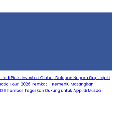
 Jadi Pintu Investasi Global, Delapan Negara Siap Jajaki
matic Tour 2026
Pemkot – Kemenlu Matangkan
PD II Kembali Tegaskan Dukung untuk Appi di Musda