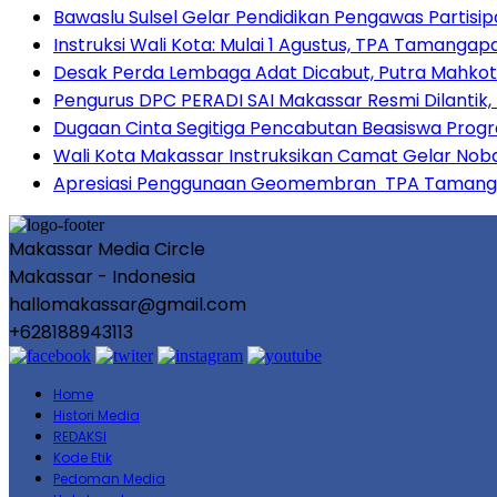
Bawaslu Sulsel Gelar Pendidikan Pengawas Partisi
Instruksi Wali Kota: Mulai 1 Agustus, TPA Tamang
Desak Perda Lembaga Adat Dicabut, Putra Mahkot
Pengurus DPC PERADI SAI Makassar Resmi Dilantik,
Dugaan Cinta Segitiga Pencabutan Beasiswa Prog
Wali Kota Makassar Instruksikan Camat Gelar Noba
Apresiasi Penggunaan Geomembran TPA Tamangapa
Makassar Media Circle
Makassar - Indonesia
hallomakassar@gmail.com
+628188943113
Home
Histori Media
REDAKSI
Kode Etik
Pedoman Media