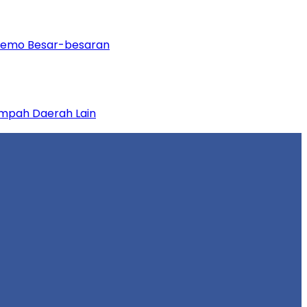
 Demo Besar-besaran
mpah Daerah Lain