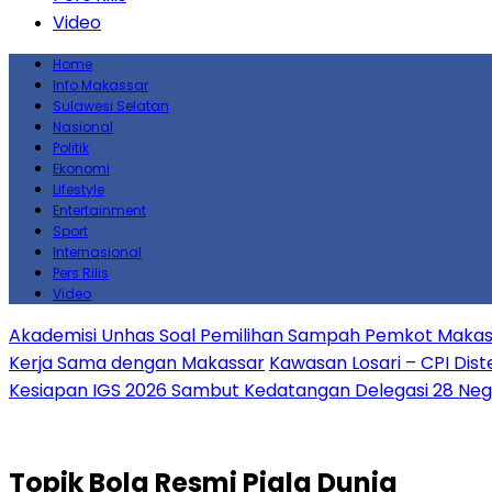
Video
Home
Info Makassar
Sulawesi Selatan
Nasional
Politik
Ekonomi
Lifestyle
Entertainment
Sport
Internasional
Pers Rilis
Video
Akademisi Unhas Soal Pemilihan Sampah Pemkot Makass
Kerja Sama dengan Makassar
Kawasan Losari – CPI Dist
Kesiapan IGS 2026 Sambut Kedatangan Delegasi 28 Neg
Topik
Bola Resmi Piala Dunia