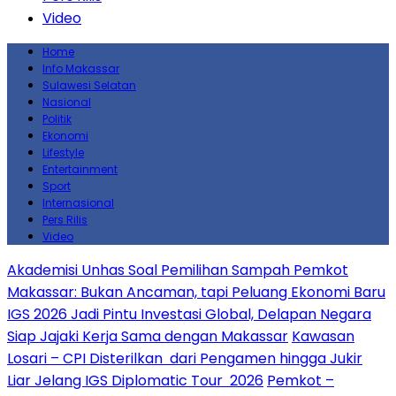
Video
Home
Info Makassar
Sulawesi Selatan
Nasional
Politik
Ekonomi
Lifestyle
Entertainment
Sport
Internasional
Pers Rilis
Video
Akademisi Unhas Soal Pemilihan Sampah Pemkot
Makassar: Bukan Ancaman, tapi Peluang Ekonomi Baru
IGS 2026 Jadi Pintu Investasi Global, Delapan Negara
Siap Jajaki Kerja Sama dengan Makassar
Kawasan
Losari – CPI Disterilkan dari Pengamen hingga Jukir
Liar Jelang IGS Diplomatic Tour 2026
Pemkot –