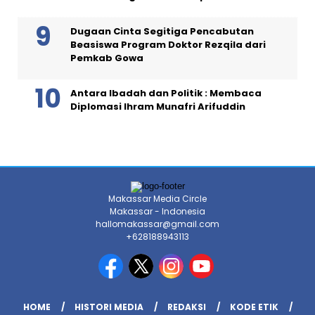
Dugaan Cinta Segitiga Pencabutan
Beasiswa Program Doktor Rezqila dari
Pemkab Gowa
Antara Ibadah dan Politik : Membaca
Diplomasi Ihram Munafri Arifuddin
Makassar Media Circle
Makassar - Indonesia
hallomakassar@gmail.com
+628188943113
HOME
HISTORI MEDIA
REDAKSI
KODE ETIK