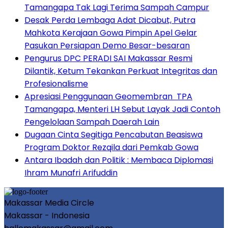
Tamangapa Tak Lagi Terima Sampah Campur
Desak Perda Lembaga Adat Dicabut, Putra
Mahkota Kerajaan Gowa Pimpin Apel Gelar
Pasukan Persiapan Demo Besar-besaran
Pengurus DPC PERADI SAI Makassar Resmi
Dilantik, Ketum Tekankan Perkuat Integritas dan
Profesionalisme
Apresiasi Penggunaan Geomembran TPA
Tamangapa, Menteri LH Sebut Layak Jadi Contoh
Pengelolaan Sampah Daerah Lain
Dugaan Cinta Segitiga Pencabutan Beasiswa
Program Doktor Rezqila dari Pemkab Gowa
Antara Ibadah dan Politik : Membaca Diplomasi
Ihram Munafri Arifuddin
Makassar Media Circle
Makassar - Indonesia