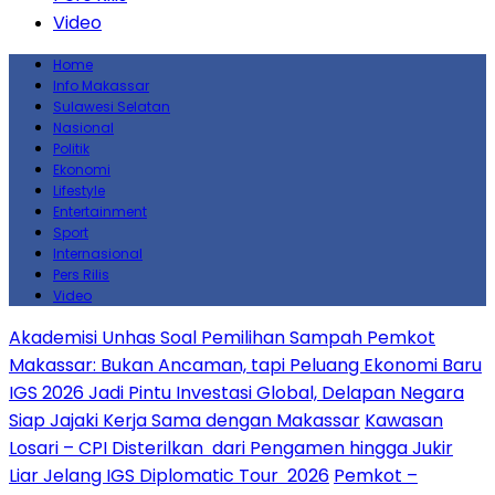
Video
Home
Info Makassar
Sulawesi Selatan
Nasional
Politik
Ekonomi
Lifestyle
Entertainment
Sport
Internasional
Pers Rilis
Video
Akademisi Unhas Soal Pemilihan Sampah Pemkot
Makassar: Bukan Ancaman, tapi Peluang Ekonomi Baru
IGS 2026 Jadi Pintu Investasi Global, Delapan Negara
Siap Jajaki Kerja Sama dengan Makassar
Kawasan
Losari – CPI Disterilkan dari Pengamen hingga Jukir
Liar Jelang IGS Diplomatic Tour 2026
Pemkot –