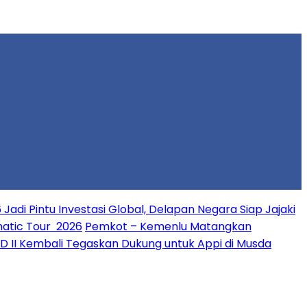
 Jadi Pintu Investasi Global, Delapan Negara Siap Jajaki
matic Tour 2026
Pemkot – Kemenlu Matangkan
PD II Kembali Tegaskan Dukung untuk Appi di Musda