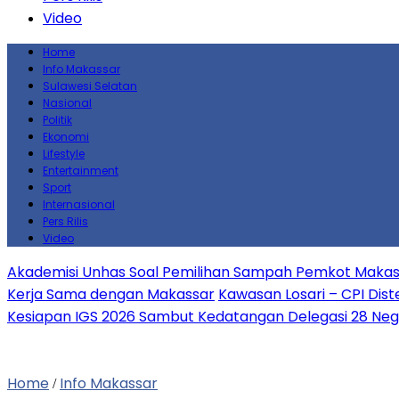
Video
Home
Info Makassar
Sulawesi Selatan
Nasional
Politik
Ekonomi
Lifestyle
Entertainment
Sport
Internasional
Pers Rilis
Video
Akademisi Unhas Soal Pemilihan Sampah Pemkot Makass
Kerja Sama dengan Makassar
Kawasan Losari – CPI Dist
Kesiapan IGS 2026 Sambut Kedatangan Delegasi 28 Neg
Home
Info Makassar
/