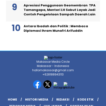
Apresiasi Penggunaan Geomembran TPA
Tamangapa, Menteri LH Sebut Layak Jadi
Contoh Pengelolaan Sampah Daerah Lain
Antara Ibadah dan Politik : Membaca
Diplomasi Ihram Munafri Arifuddin
Makassar Media Circle
Makassar - Indonesia
hallomakassar@gmail.com
+628188943113
HOME
HISTORI MEDIA
REDAKSI
KODE ETIK