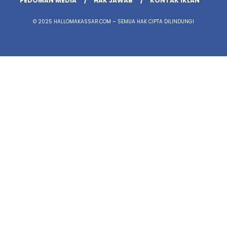
PEDOMAN MEDIA
HAK JAWAB
KONTAK IKLAN
© 2025 HALLOMAKASSAR.COM – SEMUA HAK CIPTA DILINDUNGI