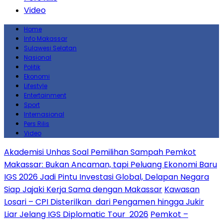
Video
Home
Info Makassar
Sulawesi Selatan
Nasional
Politik
Ekonomi
Lifestyle
Entertainment
Sport
Internasional
Pers Rilis
Video
Akademisi Unhas Soal Pemilihan Sampah Pemkot
Makassar: Bukan Ancaman, tapi Peluang Ekonomi Baru
IGS 2026 Jadi Pintu Investasi Global, Delapan Negara
Siap Jajaki Kerja Sama dengan Makassar
Kawasan
Losari – CPI Disterilkan dari Pengamen hingga Jukir
Liar Jelang IGS Diplomatic Tour 2026
Pemkot –