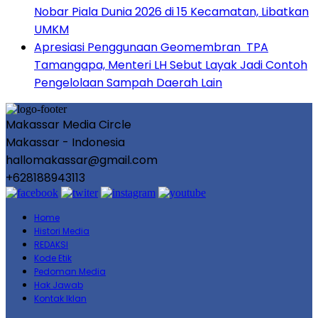
Nobar Piala Dunia 2026 di 15 Kecamatan, Libatkan
UMKM
Apresiasi Penggunaan Geomembran TPA
Tamangapa, Menteri LH Sebut Layak Jadi Contoh
Pengelolaan Sampah Daerah Lain
Makassar Media Circle
Makassar - Indonesia
hallomakassar@gmail.com
+628188943113
Home
Histori Media
REDAKSI
Kode Etik
Pedoman Media
Hak Jawab
Kontak Iklan