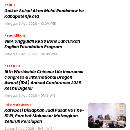
Politik
Golkar Sulsel Akan Mulai Roadshow ke
Kabupaten/Kota
Minggu, 9 Agu 2026 - 10:09 WIB
Pendidikan
SMA Unggulan KKSS Bone Luncurkan
English Foundation Program
Minggu, 9 Agu 2026 - 06:49 WIB
Pers Rilis
16th Worldwide Chinese Life Insurance
Congress & International Dragon
Award (IDA) Annual Conference 2026
Resmi Digelar
Minggu, 9 Agu 2026 - 01:45 WIB
Info Makassar
Karebosi Disiapkan Jadi Pusat HUT Ke-
81 RI, Pemkot Makassar Matangkan
Seluruh Persiapan
Sabtu, 8 Agu 2026 - 19:34 WIB