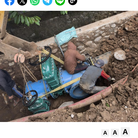
A
A
A