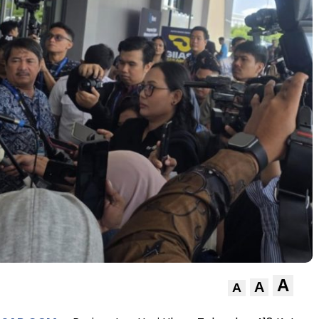
A
A
A