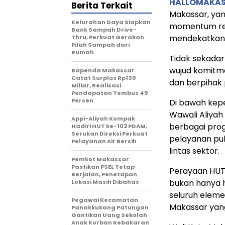
HALLOMAKA
Berita Terkait
Makassar, yan
Kelurahan Daya Siapkan
momentum ref
Bank Sampah Drive-
mendekatkan 
Thru, Perkuat Gerakan
Pilah Sampah dari
Rumah
Tidak sekadar
wujud komitme
Bapenda Makassar
Catat Surplus Rp130
dan berpihak 
Miliar, Realisasi
Pendapatan Tembus 49
Persen
Di bawah kepe
Wawali Aliyah
Appi-Aliyah Kompak
berbagai pro
Hadiri HUT ke-102 PDAM,
Serukan Direksi Perkuat
pelayanan pub
Pelayanan Air Bersih
lintas sektor.
Pemkot Makassar
Pastikan PSEL Tetap
Perayaan HUT 
Berjalan, Penetapan
bukan hanya h
Lokasi Masih Dibahas
seluruh elem
Pegawai Kecamatan
Makassar yang
Panakkukang Patungan
Gantikan Uang Sekolah
Anak Korban Kebakaran