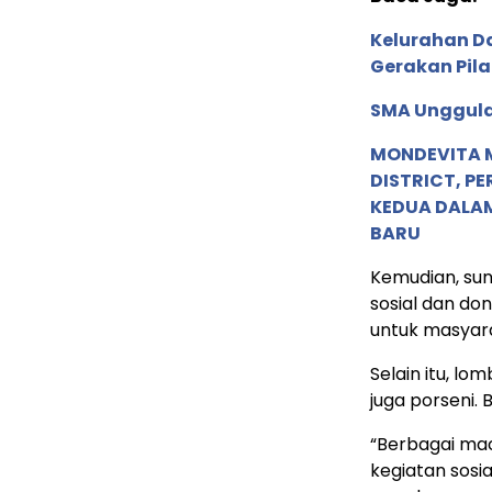
Kelurahan D
Gerakan Pil
SMA Unggula
MONDEVITA 
DISTRICT, P
KEDUA DALA
BARU
Kemudian, sun
sosial dan do
untuk masyara
Selain itu, lo
juga porseni. 
“Berbagai mac
kegiatan sosi