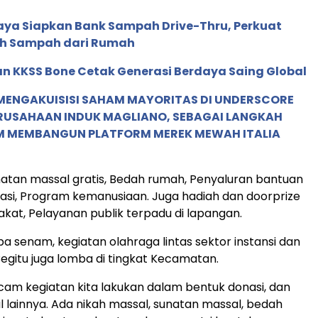
aya Siapkan Bank Sampah Drive-Thru, Perkuat
ah Sampah dari Rumah
n KKSS Bone Cetak Generasi Berdaya Saing Global
MENGAKUISISI SAHAM MAYORITAS DI UNDERSCORE
ERUSAHAAN INDUK MAGLIANO, SEBAGAI LANGKAH
M MEMBANGUN PLATFORM MEREK MEWAH ITALIA
atan massal gratis, Bedah rumah, Penyaluran bantuan
nasi, Program kemanusiaan. Juga hadiah dan doorprize
kat, Pelayanan publik terpadu di lapangan.
mba senam, kegiatan olahraga lintas sektor instansi dan
Begitu juga lomba di tingkat Kecamatan.
am kegiatan kita lakukan dalam bentuk donasi, dan
al lainnya. Ada nikah massal, sunatan massal, bedah