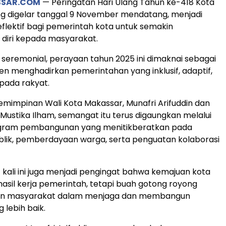
SSAR.COM
— Peringatan Hari Ulang Tahun ke-418 Kota
g digelar tanggal 9 November mendatang, menjadi
lektif bagi pemerintah kota untuk semakin
diri kepada masyarakat.
 seremonial, perayaan tahun 2025 ini dimaknai sebagai
n menghadirkan pemerintahan yang inklusif, adaptif,
pada rakyat.
mimpinan Wali Kota Makassar, Munafri Arifuddin dan
 Mustika Ilham, semangat itu terus digaungkan melalui
gram pembangunan yang menitikberatkan pada
lik, pemberdayaan warga, serta penguatan kolaborasi
kali ini juga menjadi pengingat bahwa kemajuan kota
asil kerja pemerintah, tetapi buah gotong royong
en masyarakat dalam menjaga dan membangun
 lebih baik.