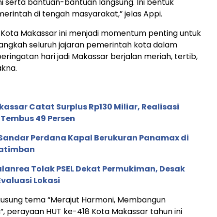
i serta bantuan-bantuan langsung. Ini bentuk
erintah di tengah masyarakat,” jelas Appi.
UT Kota Makassar ini menjadi momentum penting untuk
ngkah seluruh jajaran pemerintah kota dalam
ringatan hari jadi Makassar berjalan meriah, tertib,
kna.
ssar Catat Surplus Rp130 Miliar, Realisasi
Tembus 49 Persen
 Sandar Perdana Kapal Berukuran Panamax di
Katimban
anrea Tolak PSEL Dekat Permukiman, Desak
valuasi Lokasi
sung tema “Merajut Harmoni, Membangun
, perayaan HUT ke-418 Kota Makassar tahun ini