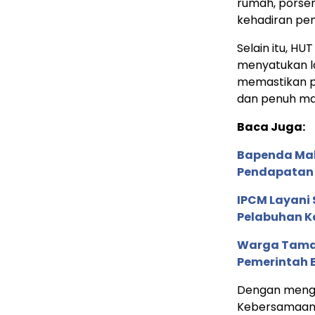
rumah, porsen
kehadiran pem
Selain itu, H
menyatukan la
memastikan pe
dan penuh ma
Baca Juga:
Bapenda Maka
Pendapatan 
IPCM Layani
Pelabuhan 
Warga Tamal
Pemerintah E
Dengan mengu
Kebersamaan”