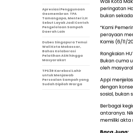
Wali Kota Mak
peringatan Ha
Apresiasi Penggunaan
Geomembran TPA
bukan sekada
Tamangapa, Menteri LH
Sebut Layak Jadi Contoh
“Kami Pemerin
Pengelolaan Sampah
Daerah Lain
perayaan mem
Kamis (6/11/2
Dubes Singapura Temui
Wali Kota Makassar,
Bahas Kolaborasi
Rangkaian HU
Pelatihan ASN hingga
Bukan cuma un
Masyarakat
oleh masyara
TPS3R Karebosi Lahir
untuk Menjawab
Appi menjela
Persoalan Sampah yang
Sudah Dipilah Warga
dengan konse
sosial, bukan
Berbagai kegia
antaranya. N
memiliki akta 
Baca Juga: