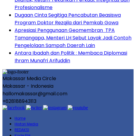
Profesionalisme
Dugaan Cinta Segitiga Pencabutan Beasiswa
Program Doktor Rezqila dari Pemkab Gowa
Apresiasi Penggunaan Geomembran TPA
Tamangapa, Menteri LH Sebut Layak Jadi Contoh
Pengelolaan Sampah Daerah Lain
Antara Ibadah dan Politik : Membaca Diplomasi
Ihram Munafri Arifuddin
Makassar Media Circle
Makassar - Indonesia
hallomakassar@gmail.com
+628188943113
Home
Histori Media
REDAKSI
Kode Etik