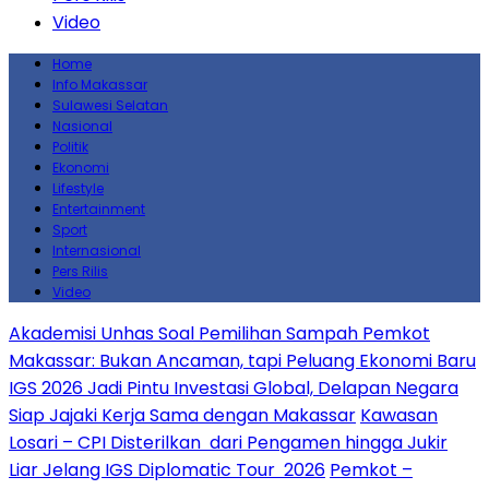
Video
Home
Info Makassar
Sulawesi Selatan
Nasional
Politik
Ekonomi
Lifestyle
Entertainment
Sport
Internasional
Pers Rilis
Video
Akademisi Unhas Soal Pemilihan Sampah Pemkot
Makassar: Bukan Ancaman, tapi Peluang Ekonomi Baru
IGS 2026 Jadi Pintu Investasi Global, Delapan Negara
Siap Jajaki Kerja Sama dengan Makassar
Kawasan
Losari – CPI Disterilkan dari Pengamen hingga Jukir
Liar Jelang IGS Diplomatic Tour 2026
Pemkot –