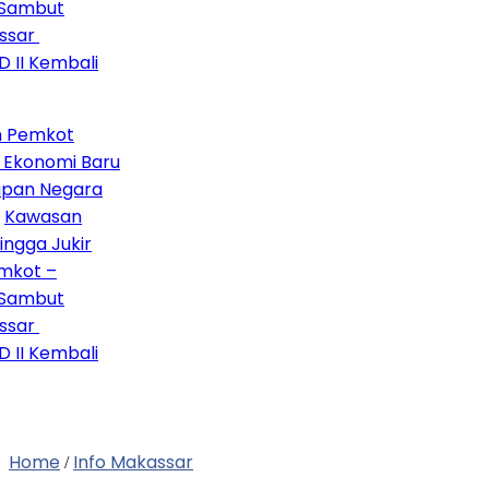
ambut
ar
I Kembali
Pemkot
konomi Baru
pan Negara
awasan
ga Jukir
ot –
ambut
ar
I Kembali
Home
Info Makassar
/