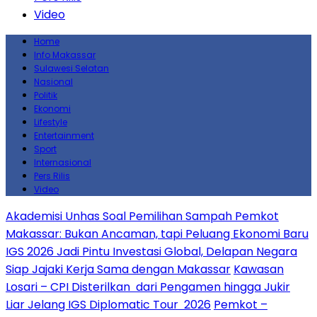
Video
Home
Info Makassar
Sulawesi Selatan
Nasional
Politik
Ekonomi
Lifestyle
Entertainment
Sport
Internasional
Pers Rilis
Video
Akademisi Unhas Soal Pemilihan Sampah Pemkot
Makassar: Bukan Ancaman, tapi Peluang Ekonomi Baru
IGS 2026 Jadi Pintu Investasi Global, Delapan Negara
Siap Jajaki Kerja Sama dengan Makassar
Kawasan
Losari – CPI Disterilkan dari Pengamen hingga Jukir
Liar Jelang IGS Diplomatic Tour 2026
Pemkot –