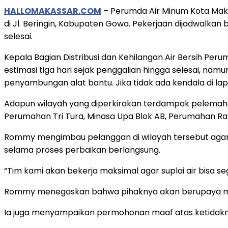
HALLOMAKASSAR.COM
– Perumda Air Minum Kota Maka
di Jl. Beringin, Kabupaten Gowa. Pekerjaan dijadwalkan 
selesai.
Kepala Bagian Distribusi dan Kehilangan Air Bersih P
estimasi tiga hari sejak penggalian hingga selesai, na
penyambungan alat bantu. Jika tidak ada kendala di lapa
Adapun wilayah yang diperkirakan terdampak pelemahan
Perumahan Tri Tura, Minasa Upa Blok AB, Perumahan R
Rommy mengimbau pelanggan di wilayah tersebut agar
selama proses perbaikan berlangsung.
“Tim kami akan bekerja maksimal agar suplai air bisa 
Rommy menegaskan bahwa pihaknya akan berupaya menye
Ia juga menyampaikan permohonan maaf atas ketidakn