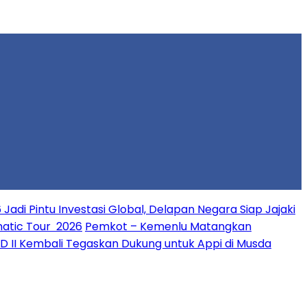
 Jadi Pintu Investasi Global, Delapan Negara Siap Jajaki
matic Tour 2026
Pemkot – Kemenlu Matangkan
PD II Kembali Tegaskan Dukung untuk Appi di Musda