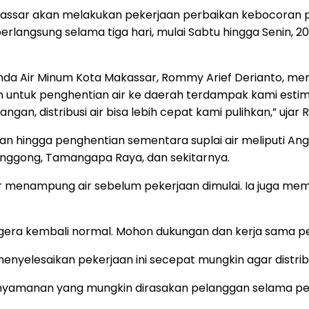
ssar akan melakukan pekerjaan perbaikan kebocoran pip
berlangsung selama tiga hari, mulai Sabtu hingga Senin, 
erumda Air Minum Kota Makassar, Rommy Arief Derianto, 
mun untuk penghentian air ke daerah terdampak kami est
ngan, distribusi air bisa lebih cepat kami pulihkan,” uja
 hingga penghentian sementara suplai air meliputi Ang
anggong, Tamangapa Raya, dan sekitarnya.
 menampung air sebelum pekerjaan dimulai. Ia juga me
segera kembali normal. Mohon dukungan dan kerja sama p
lesaikan pekerjaan ini secepat mungkin agar distribus
yamanan yang mungkin dirasakan pelanggan selama pek