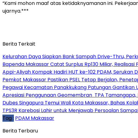
“Kami mohon maaf atas ketidaknyamanan ini. Pekerjaan 
ujarnya.***
Berita Terkait
Kelurahan Daya Siapkan Bank Sampah Drive-Thru, Perk
Bapenda Makassar Catat Surplus Rp130 Miliar, Realisa
Appi-Aliyah Kompak Hadiri HUT ke-102 PDAM, Serukan Di
Pemkot Makassar Pastikan PSEL Tetap Berjalan, Peneta
Pegawai Kecamatan Panakkukang Patungan Gantikan 
Apresiasi Penggunaan Geomembran TPA Tamangapa, Me
Dubes Singapura Temui Wali Kota Makassar, Bahas Kola
TPS3R Karebosi Lahir untuk Menjawab Persoalan Sampa
Tag :
PDAM Makassar
Berita Terbaru