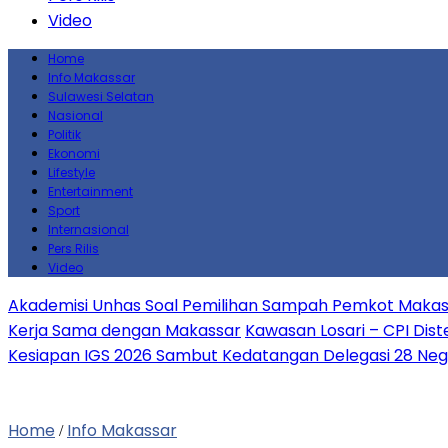
Video
Home
Info Makassar
Sulawesi Selatan
Nasional
Politik
Ekonomi
Lifestyle
Entertainment
Sport
Internasional
Pers Rilis
Video
Akademisi Unhas Soal Pemilihan Sampah Pemkot Makass
Kerja Sama dengan Makassar
Kawasan Losari – CPI Dist
Kesiapan IGS 2026 Sambut Kedatangan Delegasi 28 Neg
Home
Info Makassar
/