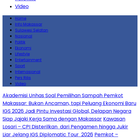
Video
Home
Info Makassar
Sulawesi Selatan
Nasional
Politik
Ekonomi
Lifestyle
Entertainment
Sport
Internasional
Pers Rilis
Video
Akademisi Unhas Soal Pemilihan Sampah Pemkot
Makassar: Bukan Ancaman, tapi Peluang Ekonomi Baru
IGS 2026 Jadi Pintu Investasi Global, Delapan Negara
Siap Jajaki Kerja Sama dengan Makassar
Kawasan
Losari – CPI Disterilkan dari Pengamen hingga Jukir
Liar Jelang IGS Diplomatic Tour 2026
Pemkot –