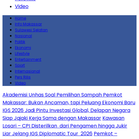
Video
Home
Info Makassar
Sulawesi Selatan
Nasional
Politik
Ekonomi
Lifestyle
Entertainment
Sport
Internasional
Pers Rilis
Video
Akademisi Unhas Soal Pemilihan Sampah Pemkot
Makassar: Bukan Ancaman, tapi Peluang Ekonomi Baru
IGS 2026 Jadi Pintu Investasi Global, Delapan Negara
Siap Jajaki Kerja Sama dengan Makassar
Kawasan
Losari – CPI Disterilkan dari Pengamen hingga Jukir
Liar Jelang IGS Diplomatic Tour 2026
Pemkot –