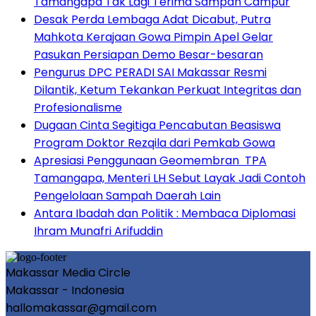
Tamangapa Tak Lagi Terima Sampah Campur
Desak Perda Lembaga Adat Dicabut, Putra
Mahkota Kerajaan Gowa Pimpin Apel Gelar
Pasukan Persiapan Demo Besar-besaran
Pengurus DPC PERADI SAI Makassar Resmi
Dilantik, Ketum Tekankan Perkuat Integritas dan
Profesionalisme
Dugaan Cinta Segitiga Pencabutan Beasiswa
Program Doktor Rezqila dari Pemkab Gowa
Apresiasi Penggunaan Geomembran TPA
Tamangapa, Menteri LH Sebut Layak Jadi Contoh
Pengelolaan Sampah Daerah Lain
Antara Ibadah dan Politik : Membaca Diplomasi
Ihram Munafri Arifuddin
Makassar Media Circle
Makassar - Indonesia
hallomakassar@gmail.com