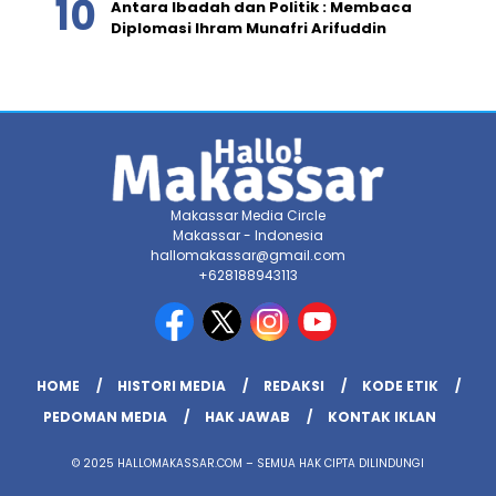
Antara Ibadah dan Politik : Membaca
Diplomasi Ihram Munafri Arifuddin
Makassar Media Circle
Makassar - Indonesia
hallomakassar@gmail.com
+628188943113
HOME
HISTORI MEDIA
REDAKSI
KODE ETIK
PEDOMAN MEDIA
HAK JAWAB
KONTAK IKLAN
© 2025 HALLOMAKASSAR.COM – SEMUA HAK CIPTA DILINDUNGI