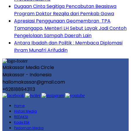
Dugaan Cinta Segitiga Pencabutan Beasiswa
Program Doktor Rezqila dari Pemkab Gowa
Apresiasi Penggunaan Geomembran TPA
Tamangapa, Menteri LH Sebut Layak Jadi Contoh
Pengelolaan Sampah Daerah Lain
Antara Ibadah dan Politik : Membaca Diplomasi
Ihram Munafri Arifuddin
Makassar Media Circle
Makassar - Indonesia
hallomakassar@gmail.com
+628188943113
Home
Histori Media
REDAKSI
Kode Etik
Pedoman Media