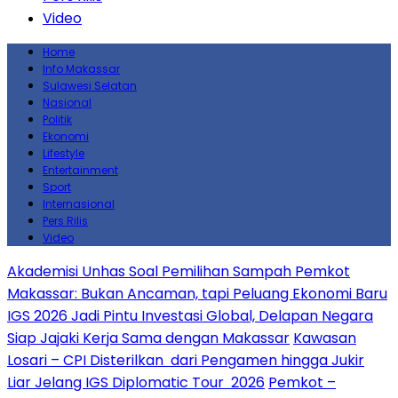
Video
Home
Info Makassar
Sulawesi Selatan
Nasional
Politik
Ekonomi
Lifestyle
Entertainment
Sport
Internasional
Pers Rilis
Video
Akademisi Unhas Soal Pemilihan Sampah Pemkot
Makassar: Bukan Ancaman, tapi Peluang Ekonomi Baru
IGS 2026 Jadi Pintu Investasi Global, Delapan Negara
Siap Jajaki Kerja Sama dengan Makassar
Kawasan
Losari – CPI Disterilkan dari Pengamen hingga Jukir
Liar Jelang IGS Diplomatic Tour 2026
Pemkot –